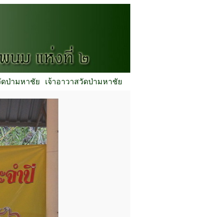
วัดป่ามหาชัย
เจ้าอาวาสวัดป่ามหาชัย