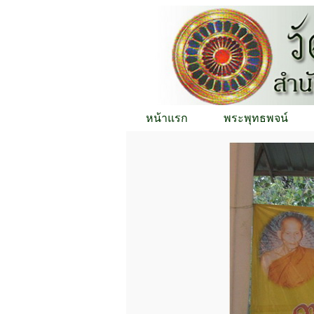
หน้าแรก
พระพุทธพจน์