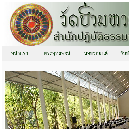
หน้าแรก
พระพุทธพจน์
บทสวดมนต์
วัน