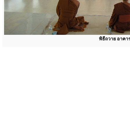
พิธีถวาย อาคา