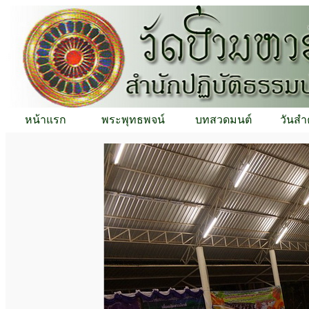
หน้าแรก
พระพุทธพจน์
บทสวดมนต์
วันสำ