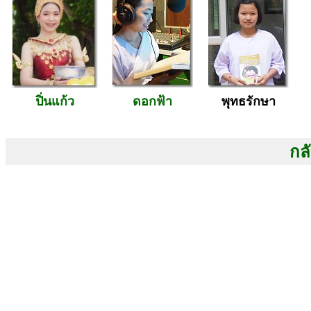
ปิ่นแก้ว
ดอกฟ้า
พุทธรักษา
กลั