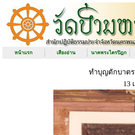
หน้าแรก
เสียงอ่าน
นาคพระไตรปิฎก
ทำบุญตักบาตร 
13 