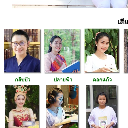
เสี
กลีบบัว
ปลายฟ้า
ดอกแก้ว