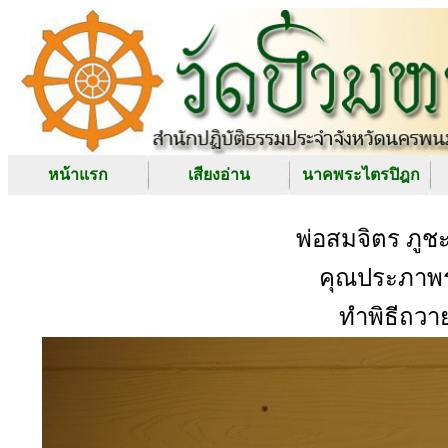
หน้าแรก
เสียงอ่าน
นาคพระไตรปิฎก
พ่อสมจิตร ภูช
คุณประภาพร
ทำพิธีถวา