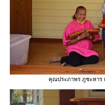
คุณประภาพร ภูชะหาร แ