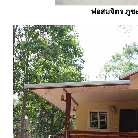
พ่อสมจิตร ภูช