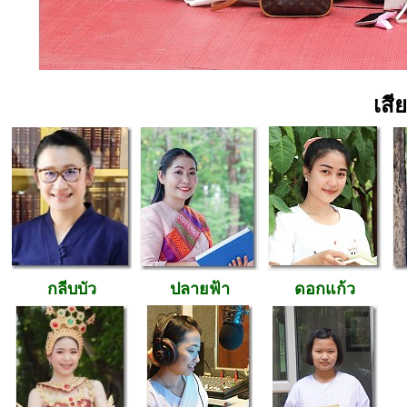
เสี
กลีบบัว
ปลายฟ้า
ดอกแก้ว