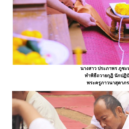
นางสาว ประภาพร ภูชะหา
ทำพิธีถวายกุฏิ นักปฏิ
พระครูภาวนาสุตาภรณ