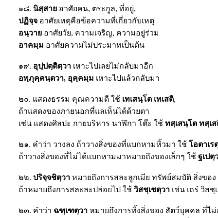
๑๘.
นิสฺสาย
อาศัยคน, ตระกูล, ที่อยู่,
ปฏิจฺจ
อาศัยเหตุคือข้อความที่เกี่ยวกับเหตุ
อนฺวาย
อาศัยวัย, ความเจริญ, ความอยู่ร่วม
อาคมฺม
อาศัยความไม่ประมาทเป็นต้น
๑๙.
อุปฺปตฺติตฺวา
เหาะไปเลยไม่กลับมาอีก
อพฺภุคฺคนฺตวา, อุคฺคมฺม
เหาะไปแล้วกลับมา
๒๐. แสดงธรรม คุณความดี ใช้
เทเสนฺโต เทเสติ
,
ถ้าแสดงของภายนอกที่แลเห็นได้ด้วยตา
เช่น แสดงศิลปะ กายบริหาร นาฬิกา โต๊ะ ใช้
ทสฺเสนฺโต ทสฺเส
๒๑. คำว่า วางลง ถ้าวางสิ่งของที่แบกหามหิ้วมา ใช้
โอตาเรต
ถ้าวางสิ่งของที่ไม่ได้แบกหามมาหมายถึงของเล็กๆ ใช้
ฐเปตฺ
๒๒.
ปริจฺจชิตฺวา
หมายถึงการสละลูกเมีย ทรัพย์สมบัติ สิ่งของ
ถ้าหมายถึงการสละละปล่อยไป ใช้
วิสชฺเชตฺวา
เช่น เถรํ วิสชฺ
๒๓. คำว่า
ฉฑฺเฑตฺวา
หมายถึงการทิ้งสิ่งของ สัตว์บุคคล ที่ไม