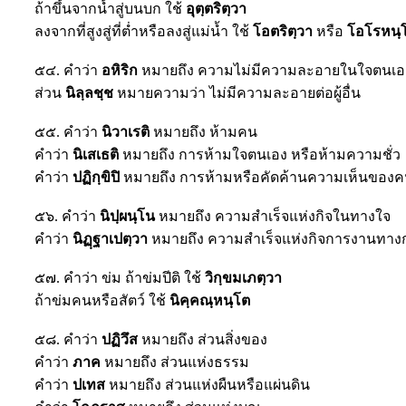
ถ้าขึ้นจากน้ำสู่บนบก ใช้
อุตฺตริตฺวา
ลงจากที่สูงสู่ที่ต่ำหรือลงสู่แม่น้ำ ใช้
โอตริตฺวา
หรือ
โอโรหนฺ
๕๔. คำว่า
อหิริก
หมายถึง ความไม่มีความละอายในใจตนเอ
ส่วน
นิลฺลชฺช
หมายความว่า ไม่มีความละอายต่อผู้อื่น
๕๕. คำว่า
นิวาเรติ
หมายถึง ห้ามคน
คำว่า
นิเสเธติ
หมายถึง การห้ามใจตนเอง หรือห้ามความชั่ว
คำว่า
ปฏิกฺขิปิ
หมายถึง การห้ามหรือคัดค้านความเห็นของคน
๕๖. คำว่า
นิปฺผนฺโน
หมายถึง ความสำเร็จแห่งกิจในทางใจ
คำว่า
นิฏฺฐาเปตฺวา
หมายถึง ความสำเร็จแห่งกิจการงานทาง
๕๗. คำว่า ข่ม ถ้าข่มปีติ ใช้
วิกฺขมเภตฺวา
ถ้าข่มคนหรือสัตว์ ใช้
นิคฺคณฺหนฺโต
๕๘. คำว่า
ปฏิวึส
หมายถึง ส่วนสิ่งของ
คำว่า
ภาค
หมายถึง ส่วนแห่งธรรม
คำว่า
ปเทส
หมายถึง ส่วนแห่งผืนหรือแผ่นดิน