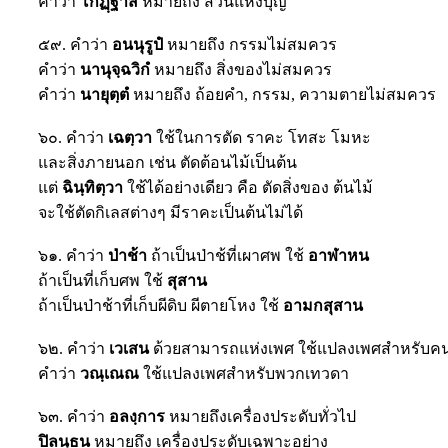
คำว่า
โกฏฺฐาส
หมายถึง ส่วนแห่งบุญ
๕๙. คำว่า
อนนุรูปํ
หมายถึง กรรมไม่สมควร
คำว่า
นานุจฺฉวิกํ
หมายถึง สิ่งของไม่สมควร
คำว่า
นายุตฺตํ
หมายถึง ถ้อยคำ, กรรม, ความตายไม่สมควร
๖๐. คำว่า
เฉตฺวา
ใช้ในการตัด ราคะ โทสะ โมหะ
และสิ่งภายนอก เช่น ตัดต้อนไม้เป็นต้น
แต่
ฉินฺทิตฺวา
ใช้ได้อย่างเดียว คือ ตัดสิ่งของ ต้นไม้
จะใช้ตัดกิเลสต่างๆ มีราคะเป็นต้นไม่ได้
๖๑. คำว่า
ป่าช้า
ถ้าเป็นป่าช้ที่เผาศพ ใช้
อาฬาหน
ถ้าเป็นที่เก็บศพ ใช้
สุสาน
ถ้าเป็นป่าช้าที่เก็บผีดิบ ผีตายโหง ใช้
อามกสุสาน
๖๒. คำว่า
เวเสน
ด้วยสามารถแห่งเพศ ใช้แปลงเพศสำหรับค
คำว่า
วณฺเณณ
ใช้แปลงเพศสำหรับพวกเทวดา
๖๓. คำว่า
อลงฺการ
หมายถึงเครื่องประดับทั่วไป
ปิลนฺธน
หมายถึง เครื่องประดับเฉพาะอย่าง