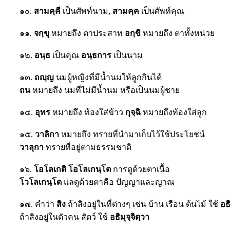
๑๐.
สามคฺคี
เป็นศัพท์นาม,
สามคฺค
เป็นศัพท์คุณ
๑๑.
จกฺขุ
หมายถึง ตาประสาท
อกฺขิ
หมายถึง ตาทั้งหน่วย
๑๒.
อนฺธ
เป็นคุณ
อนฺธการ
เป็นนาม
๑๓.
ถญฺญ
นมผู้หญิงที่มีน้ำนมให้ลูกกินได้
ถน
หมายถึง นมที่ไม่มีน้ำนม หรือเป็นนมผู้ชาย
๑๔.
อุทร
หมายถึง ท้องใส่ข้าว
กุจฺฉิ
หมายถึงท้องใส่ลูก
๑๕.
วาลิกา
หมายถึง ทรายที่นำมาเก็บไว้ใช้ประโยชน์
วาลุกา
ทรายที่อยู่ตามธรรมชาติ
๑๖.
โอโลเกติ โอโลเกนฺโต
การดูด้วยตาเนื้อ
โวโลเกนฺโต
แลดูด้วยตาคือ ปัญญาและญาณ
๑๗. คำว่า
สิง
ถ้าสิงอยู่ในที่ต่างๆ เช่น บ้าน เรือน ต้นไม้ ใช้
อธ
ถ้าสิงอยู่ในตัวคน สัตว์ ใช้
อธิมุจฺจิตฺวา