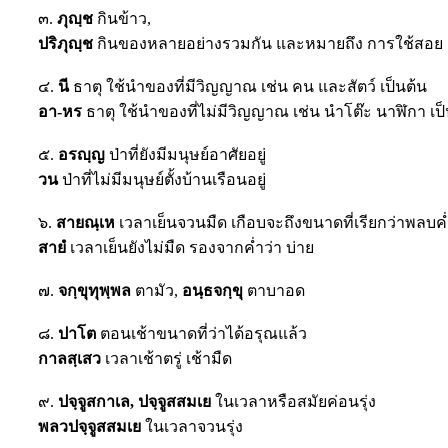
๓.
ภุญฺช
กินข้าว,
ปริภุญฺช
กินของหลายอย่างรวมกัน และหมายถึง การใช้สอย
๔.
นี
ธาตุ ใช้นำของที่มีวิญญาณ เช่น คน และสัตว์ เป็นต้น
อา-หร
ธาตุ ใช้นำของที่ไม่มีวิญญาณ เช่น นำโต๊ะ นาฬิกา เป็
๕.
อรญฺญ
ป่าที่ยังมีมนุษย์อาศัยอยู่
วน
ป่าที่ไม่มีมนุษย์ตั้งบ้านเรือนอยู่
๖.
สายณฺเห
เวลาเย็นจวนมืด เกือบจะถึงขนาดที่เรียกว่าพลบค
สายํ
เวลาเย็นยังไม่มืด รองจากค่ำว่า บ่าย
๗.
จกฺขุทุพฺพล
ตามัว,
อนฺธจกฺขุ
ตาบาอด
๘.
ปาโต
ตอนเช้าขนาดที่ว่าได้อรุณแล้ว
กาลสฺเสว
เวลาเช้าตรู่ เช้ามืด
๙.
ปจฺจูสกาเล, ปจฺจูสสมเย
ในเวลาหรือสมัยค่อนรุ่ง
พลวปจฺจูสสมเย
ในเวลาจวนรุ่ง