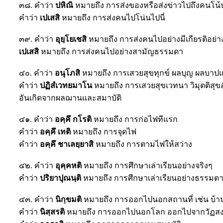
๓๘. คำว่า
ปหิณิ
หมายถึง การส่งของหรือส่งข่าวไปถึงคนโน้
คำว่า
เปเสสิ
หมายถึง การส่งคนไปโน่นไปนี่
๓๙. คำว่า
อุยฺโยเชสิ
หมายถึง การส่งคนไปอย่างมีเกียรติอย่
เปเสสิ
หมายถึง การส่งคนไปอย่างสามัญธรรมดา
๔๐. คำว่า
อนุโภสิ
หมายถึง การเสวยสุขทุกข์ ผลบุญ ผลบาปแ
คำว่า
ปฏิสํเวทยมาโน
หมายถึง การเสวยสุขเวทนา วิมุตติสุข
อันเกิดจากผลฌานและสมาบัติ
๔๑. คำว่า
อคฺคึ กโรติ
หมายถึง การก่อไฟทีแรก
คำว่า
อคฺคึ เทติ
หมายถึง การจุดไฟ
คำว่า
อคฺคึ ชาเลยฺยาสิ
หมายถึง การตามไฟให้สว่าง
๔๒. คำว่า
อุคฺคหติ
หมายถึง การศึกษาเล่าเรียนอย่างจริงๆ
คำว่า
ปริยาปุณนฺติ
หมายถึง การศึกษาเล่าเรียนอย่างธรรมด
๔๓. คำว่า
นิกฺขมติ
หมายถึง การออกไปนอกสถานที่ เช่น บ้าน
คำว่า
นิสฺสรติ
หมายถึง การออกไปนอกโลก ออกไปจากวัฏส