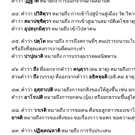
คำว่า
วุฏฺฐาติ
หมายถึง การออกจากฌานสมาบัติ
๔๔. คำว่า
ปวิสิตฺวา
หมายถึง การเข้าไปสู่บ้านสู่เมือง วัด วิห
คำว่า
สมาปชฺชิตฺวา
หมายถึง การเข้าสู่ฌานสมาบัติเตโชธาตุ
คำว่า
อุปสงฺกมิตฺวา
หมายถึง เข้าไปหาคน
๔๕. คำว่า
ปตฺโต
หมายถึง การถึงสถานที่ๆ ตนปรารถนาจะไ
หรือถึงที่สุดแห่งการงานที่ตนกระทำ
คำว่า
ปาปุณาติ
หมายถึง การบรรลุมรรคผลนิพพาน
๔๖. คำว่า
ถึง
ที่ออกจากคำว่า
คนฺตฺวา
(คม ธาตุ) หมายถึงการ
ส่วนคำว่า
ถึง
(บรรลุ) ที่ออกจากคำว่า
อธิคจฺฉติ
(อธิ-คม ธาต
๔๗. คำว่า
อุสฺสาเปติ
หมายถึงการยกสิ่งของให้สูงขึ้น เช่น ยก
คำว่า
อาโรเปติ
หมายถึงการยกคน (อุ้ม) หรือยกธรรมขึ้นสู่ไ
๔๘. คำว่า
วาเรติ
หมายถึง การขอคน คือขอลูกสาวของเขาไ
ยาจติ
หมายถึงการของสิ่งของ ขอเรื่องราว ขอพร ขอความสุ
๔๙. คำว่า
ปฏิคฺคณฺหาติ
หมายถึง การรับประเคน