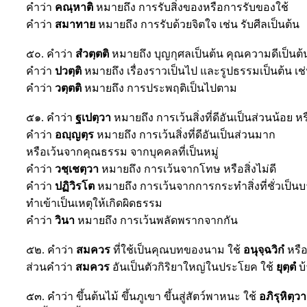
คำว่า
คณฺหาติ
หมายถึง การรับสิ่งของหรือการรับของใช้
คำว่า
สมาทาย
หมายถึง การรับด้วยจิตใจ เช่น รับศีลเป็นต้น
๕๐. คำว่า
สํวตฺตติ
หมายถึง บุญกุศลเป็นต้น คุณความดีเป็นต้
คำว่า
ปวตฺติ
หมายถึง เรื่องราวเป็นไป และรูปธรรมเป็นต้น เช
คำว่า
วตฺตติ
หมายถึง การประพฤติเป็นไปตาม
๕๑. คำว่า
ฐเปตฺวา
หมายถึง การเว้นสิ่งที่ดีอันเป็นส่วนน้อย ห
คำว่า
อญฺญตฺร
หมายถึง การเว้นสิ่งที่ดีอันเป็นส่วนมาก
หรือเว้นจากคุณธรรม จากบุคคลที่เป็นหมู่
คำว่า
วชฺเชตฺวา
หมายถึง การเว้นจากโทษ หรือสิ่งไม่ดี
คำว่า
ปฏิวิรโต
หมายถึง การเว้นจากการกระทำสิ่งที่ชั่วเป็น
ทำเข้าเป็นเหตุให้เกิดผิดธรรม
คำว่า
วินา
หมายถึง การเว้นพลัดพรากจากกัน
๕๒. คำว่า
สมควร
ที่ใช้เป็นคุณบทของนาม ใช้
อนุจฺฉวิกํ
หรื
ส่วนคำว่า
สมควร
อันเป็นตัวกิริยาใหญ่ในประโยค ใช้
ยุตฺตํ
บ
๕๓. คำว่า ขึ้นต้นไม้ ขึ้นภูเขา ขึ้นสู่สัตว์พาหนะ ใช้
อภิรุหิตฺวา