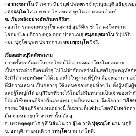
-
อากงฺขมาโน
หิ ภควา หิมวนฺตํ ปพฺพตราชํ สุวณฺณนฺติ อธิมุจฺเจยฺ
-
คจฺฉนฺโต
โส ภารทฺวาโช อทฺทส ทูรโต อาคจฺฉนฺตํ เถรํ.
ข. เรียงหลังอย่างอัพภันตรกิริยา
- อเถโก รตฺตจนฺทนรุกฺโข คงฺคายํ อุปริตีเร ชาโต คงฺโคทเกน
โธตมาโล ปติตฺวา ตตฺถ ตตฺถ ปาสาเณสุ
สมฺภญฺชมาโน
วิปฺปกิริ.
- มม ปุตฺโต ปุพฺพ ปมาทกาเล
สมฺมชฺชนฺโต
วิจริ.
เรียงอย่างปุริสสัพพนาม
บางครั้งบทกัตตาในประโยคมิได้เจาะจงเอาใครโดยเฉพาะ
เป็นการกล่าวถึงคนทั่วๆ ไป ไม่จำกัดเพศว่าเป็นสตรีบุรุษคฤหัสถ
จึงมิได้วางบทกัตตาไว้ด้วย ละไว้ในฐานะที่รู้กัน คือจะเอานามอ
ที่มีความหมายเป็นกลางๆ ใช้แทนครอบคลุมทั่วๆ ไป ทั้งผู้หญิงผู้
และผู้ใหญ่ก็ได้ อนุกิริยาที่วางไว้โดยไม่มีบทนามเป็นเจ้าของกำกั
ก็ต้องใช้บทอนุกิริยานั่นเองแทน ดุจเป็นบทนาม จึงเรียกว่า “
เรีย
การจะใช้อนุกิริยาแทนอย่างนี้ ก็เฉพาะก็แต่ประโยคที่มีบทกัตตา
มีความหมายกว้างๆ เท่านั้น ดัง อุ.
ก. เทวทตฺตตฺเถโร กุหึ นิสินฺโน วา ฐิโต วาติ
ปุจฺฉนฺโต
นาม นตฺถิ.
ข. อหนฺติ วา อหนฺติ วา
วทนฺโต
นาม นาโหสิ.