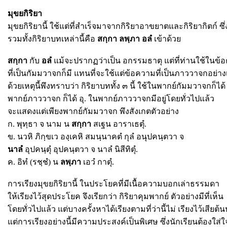
มุขยกิริยา
มุขยกิริยานี้ ใช้แต่ที่สำเร็จมาจากกิริยาอาขยาตและกิริยากิตก์ ซึ
รวมทั้งกิริยาบทเหล่านี้คือ
สกฺกา ลพฺภา อลํ
เข้าด้วย
สกฺกา
กับ
อลํ
แม้จะปรากฏว่าเป็น อกรรมธาตุ แต่ที่ท่านใช้ในข้
ที่เป็นกัมมวาจกก็มี แทนที่จะใช้แต่ข้อความที่เป็นภาววาจกอย่าง
ด้วยเหตุนี้พึงทราบว่า กิริยาบททั้ง ๓ นี้ ใช้ในพากย์กัมมวาจกก็ได้
พากย์ภาววาจก ก็ได้ อุ. ในพากย์ภาววาจกมีอยู่โดยทั่วไปแล้ว
จะแสดงแต่เพียงพากย์กัมมวาจก พึงสังเกตตัวอย่าง
ก. พุทฺธา จ นาม น
สกฺกา
สเฐน อาราเธตุํ.
ข. นวหิ ภิกฺขเว องฺเคหิ สมนฺนาคตํ กุลํ อนุปคนฺตวา จ
นาลํ
อุปคนฺตุํ อุปคนฺตวา จ นาลํ นิสีทิตุํ.
ค. อิทํ (รชฺชํ) น
ลพฺภา
เอวํ กาตุํ.
การเรียงมุขยกิริยานี้ ในประโยคที่มีเนื้อความบอกเล่าธรรมดา
ให้เรียงไว้สุดประโยค จึงเรียกว่า กิริยาคุมพากย์ ตัวอย่างมีที่เห็น
โดยทั่วไปแล้ว แต่บางครั้งหาได้เรียงตามที่ว่านี้ไม่ เรียงไว้เสียต
แต่การเรียงอย่างนี้มีความประสงค์เป็นพิเศษ ซึ่งนักเรียนต้องใส่ใ