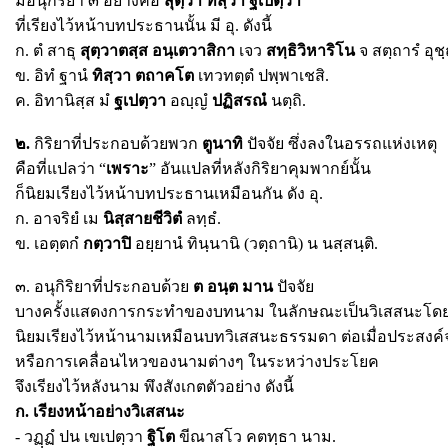
มีอนุกิริยา ๓ อย่างคือ
สุตฺวา ทิสฺวา ฐเปตฺวา
ที่เรียงไว้หน้าบทประธานนั้น มี อุ. ดังนี้
ก. ตํ สาธุ
สุตฺวา
ตสฺส อนฺเตวาสิกา
เจว
สทฺธิวิหาริโน
จ สตฺถารํ อุชฺ
ข. อิทํ ฐานํ
ทิสฺวา ตถาคโต
เทวทตฺตํ ปพฺพาเชสิ.
ค. อิทานิสฺส มํ
ฐเปตฺวา
อญฺญํ
ปฏิสรณํ
นตฺถิ.
๒.
กิริยาที่ประกอบด้วยพวก
ตูนาทิ
ปัจจัย ซึ่งลงในอรรถแห่งเหตุ
คือที่แปลว่า “
เพราะ
” อันแปลที่หลังกิริยาคุมพากย์นั้น
ก็นิยมเรียงไว้หน้าบทประธานเหมือนกัน ดัง อุ.
ก. อาจริยํ เม
นิสฺสาย
ชีวิตํ
ลทฺธํ.
ข. เอตฺตกํ
กตฺวาปิ
อยฺยานํ ทินฺนานิ (วตฺถานิ) น นสฺสนฺติ.
๓. อนุกิริยาที่ประกอบด้วย
ต อนฺต มาน
ปัจจัย
บางครั้งแสดงการกระทำของบทนาม ในลักษณะเป็นวิเสสนะโดย
นิยมเรียงไว้หน้านามเหมือนบทวิเสสนะธรรมดา ต่อเมื่อประสง
หรือการเคลื่อนไหวของนามต่างๆ ในระหว่างประโยค
จึงเรียงไว้หลังนาม พึงสังเกตตัวอย่าง ดังนี้
ก. เรียงหน้าอย่างวิเสสนะ
- วฏฺฏํ ปน เขเปตฺวา
ฐิโต
ขีณาสโว คตทฺธา นาม.