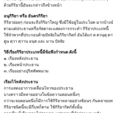
ด้วยกิริยานี้อันจะกล่าวถึงข้างหน้า
อนุกิริยา หรือ อันตรกิริยา
กิริยาย่อยๆ ก่อนจะถึงกิริยาใหญ่ ซึ่งมีใช้อยู่ในประโยค มากบ้างน
ตามแต่ประธานหรือกัตตาจะแสดงการกระทำ กิริยาประเภทนี้
ใช้จำพวกที่ประกอบด้วยปัจจัยในกิริยากิตก์ อันได้แก่ ต ตวนฺตุ ตาว
ตูน ตฺวา ตฺวาน อนฺต และ มาน ปัจจัย
วิธีเรียงกิริยาประเภทนี้มีข้อพึงกำหนด ดังนี้
๑. เรียงหลังประธาน
๒. เรียงหน้าประธาน
๓. เรียงอย่างปุริสสัพพนาม
เรียงไว้หลังประธาน
การแสดงอาการเคลื่อนไหวของประธาน
บางคราวมีหลายอย่างในข้อความตอนหนึ่งๆ
กว่าจะจบตอนหนึ่งก็มีการใช้กิริยาหลายอย่างซ้อนๆ กันหลายบท
กิริยาชนิดนี้จะมีกี่บทก็ตาม ใช้กิริยากิตก์ทั้งนั้น