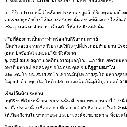
การเรียงก็เรียงตามไปตามกระแสความที่ทำก่อนและหลัง
วางกิริยาประเภทนี้ ไว้หลังบทประธาน อยู่หน้ากิริยาคุมพากย์โ
ที่มีเรียงอยู่หลังบ้างก็เป็นบางครั้งเท่านั้น อย่างที่ต้องการใช้เป็น
อ
เช่น อุ. คจฺฉ ตาสํ
ทตฺวา.
เจ้าจงไปให้แก่หญิงเหล่านั้น
หรือที่ต้องการเป็นการทำพร้อมกับกิริยาคุมพากย์
เป็นทำนองสมานกาลกิริยา แต่ใช้ในรูปที่ประกอบด้วย มาน ปัจจั
(อนฺต ปัจจัย ยังไม่เคยพบใช้) พึงสังเกต
อุ. ตสฺมึ สมเย สตฺถา ปวตฺติตปวรธมฺมจกฺโก.......การิเต เชตวนมห
วหรติ มหาชนํ สคฺคมคฺเค จ โมกฺขมคฺเค จ
ปติฏฺฐาปยมาโน
และ เตน โข ปน สมเย สกฺโก เทวานมินฺโท อายสฺมโต มหากสฺสปส
ปิณฺฑปาตํ ทาตุกาโม โหติ เปสการวณฺณํ อภินิมฺมินิตฺวา ตนฺตํ
วาย
เรียงไว้หน้าประธาน
อนุกิริยาที่เรียงหน้าบทประธานนั้น มีประเภทพอกำหนดได้ ดังนี้ 
๑. เมื่อประสงค์จะเชื่อมความที่กล่าวแล้วกับที่จะกล่าวในลำดับต
ให้เนื่องถึงกันไม่ขาดสายลง และประสงค์จะขยายความทั้งประโ