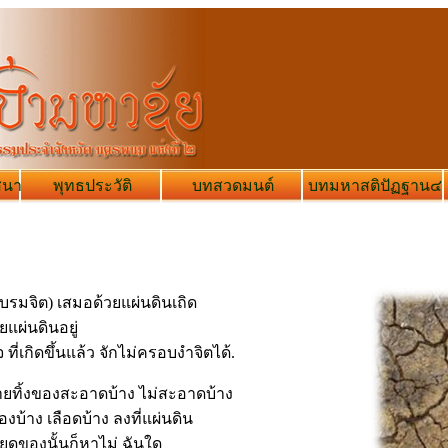
สนา
พุทธประวัติ
บทสวดมนต์
บทมหาสติปัฏฐาน๔
บรมจิต) เสมอด้วยแผ่นดินเถิด
แผ่นดินอยู่
ี่เกิดขึ้นแล้ว จักไม่ครอบงำจิตได้.
ายทิ้งของสะอาดบ้าง ไม่สะอาดบ้าง
งบ้าง เลือดบ้าง ลงที่แผ่นดิน
ยดของนั้นก็หาไม่ ฉันใด