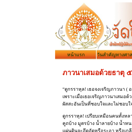
หน้าแรก
วันสำคัญทางศา
ภาวนาเสมอด้วยธาตุ ๕
“ดูกรราหุล! เธอจงเจริญภาวนา ( อ
เพราะเมื่อเธอเจริญภาวนาเสมอด้วย
ผัสสะอันเป็นที่ชอบใจและไม่ชอบใจ ท
ดูกรราหุล! เปรียบเหมือนคนทั้งหล
คูถบ้าง มูตรบ้าง น้ำลายบ้าง น้ำหนอ
แผ่นดินจะอึดอัดหรือระอา หรือเกลี