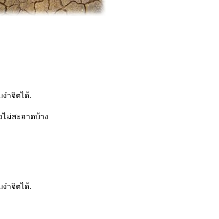
บงำจิตได้.
งไม่สะอาดบ้าง
บงำจิตได้.