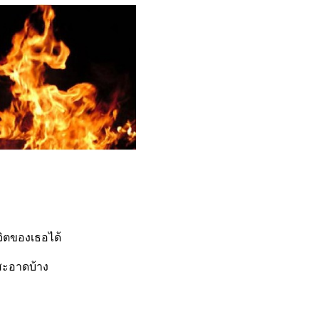
จิตของเธอได้
สะอาดบ้าง