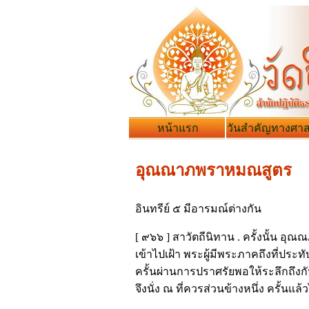
หน้าแรก
วันสำคัญทางศา
อุณณาภพราหมณสูตร
อินทรีย์ ๕ มีอารมณ์ต่างกัน
[ ๙๖๖ ] สาวัตถีนิทาน . ครั้งนั้น อ
เข้าไปเฝ้า พระผู้มีพระภาคถึงที่ประท
ครั้นผ่านการปราศรัยพอให้ระลึกถึงก
จึงนั่ง ณ ที่ควรส่วนข้างหนึ่ง ครั้นแ