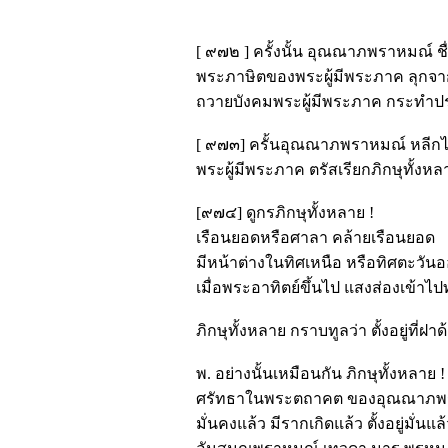
[ ๙๗๒ ] ครั้งนั้น อุณณาภพราหมณ์ 
พระภาษิตของพระผู้มีพระภาค ลุกจ
ถวายบังคมพระผู้มีพระภาค กระทำปร
[ ๙๗๓] ครั้นอุณณาภพราหมณ์ หลีก
พระผู้มีพระภาค ตรัสเรียกภิกษุทั้งหล
[๙๗๔] ดูกรภิกษุทั้งหลาย !
เรือนยอดหรือศาลา คล้ายเรือนยอด
มีหน้าต่างในทิศเหนือ หรือทิศตะวัน
เมื่อพระอาทิตย์ขึ้นไป แสงส่องเข้าไปท
ภิกษุทั้งหลาย กราบทูลว่า ตั้งอยู่ที่ฝ
พ. อย่างนั้นเหมือนกัน ภิกษุทั้งหลาย !
ศรัทธาในพระตถาคต ของอุณณาภพ
มั่นคงแล้ว มีรากเกิดแล้ว ตั้งอยู่มั่นแล