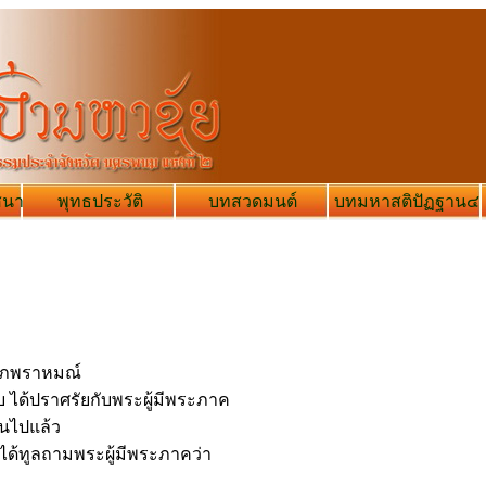
สนา
พุทธประวัติ
บทสวดมนต์
บทมหาสติปัฏฐาน๔
ุณณภพราหมณ์
ับ ได้ปราศรัยกับพระผู้มีพระภาค
ันไปแล้ว
ล้วได้ทูลถามพระผู้มีพระภาคว่า