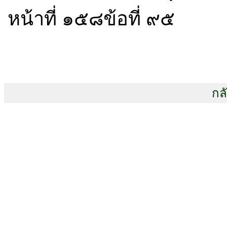
หน้าที่ ๑๕๘ข้อที่ ๙๕
กล