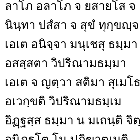
ลาโภ อลาโภ จ ยสายโส จ
นินฺทา ปสํสา จ สุขํ ทุกฺขญฺจ
เอเต อนิจฺจา มนุเชสุ ธมฺมา
อสสฺสตา วิปริณามธมฺมา
เอเต จ ญตฺวา สติมา สุเมโ
อเวกฺขติ วิปริณามธมฺเม
อิฏฺฐสฺส ธมฺมา น มเถนฺติ จิตฺ
อนิฏฺฐโต โน ปฏิฆาตเมติ