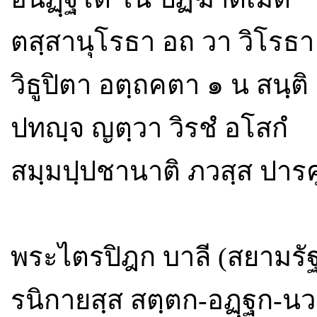
ตสฺสานุโรธา อถ วา วิโรธา
วิธูปิตา อตฺถคตา ๑ น สนฺติ
ปทญฺจ ญตฺวา วิรชํ อโสกํ
สมฺมปฺปชานาติ ภวสฺส ปารคู
พระไตรปิฎก บาลี (สยามรัฐ) 
รนิกายสฺส สตฺตก-อฏฺฐก-น