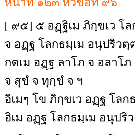
หน้าที่ ๑๒๓ หัวข้อที่ ๙๖
[ ๙๕] ๕ อฏฺฐิเม ภิกฺขเว โล
จ อฏฺฐ โลกธมฺเม อนุปริวตฺต
กตเม อฏฺฐ ลาโภ จ อลาโภ จ
จ สุขํ จ ทุกฺขํ จ ฯ
อิเมๆ โข ภิกฺขเว อฏฺฐ โลกธ
อิเม อฏฺฐ โลกธมฺเม อนุปริวต