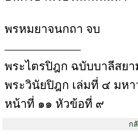
พรหมยาจนกถา จบ
_____________
พระไตรปิฎก ฉบับบาลีสยามร
พระวินัยปิฎก เล่มที่ ๔ ม
หน้าที่ ๑๑ หัวข้อที่ ๙
กล