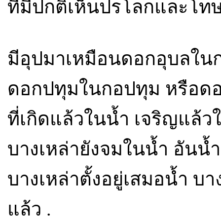
ที่มีปกติเห็นปรโลกและโทษโ
มีอุปมาเหมือนดอกอุบลใน
ดอกปทุมในกอปทุม หรือด
ที่เกิดแล้วในน้ำ เจริญแล้
บางเหล่ายังจมในน้ำ อันน้ำเ
บางเหล่าตั้งอยู่เสมอน้ำ บางเ
แล้ว .