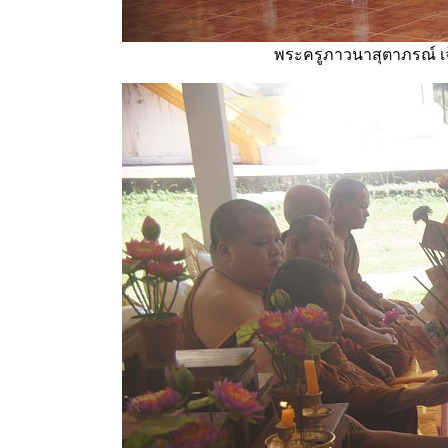
พระครูภาวนาสุตาภรณ์ เ