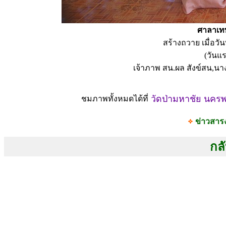
ศาลาเทพ
สร้างถวาย เมื่อวั
(วันแร
เจ้าภาพ สน.ผล สังข์สน,นา
วัดป่ามหาชัย นคร
ชมภาพทั้งหมดได้ที่
ข่าวสาร
กลั