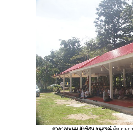
ศาลาเทพนม สังข์สน อนุสรณ์
มีความยา