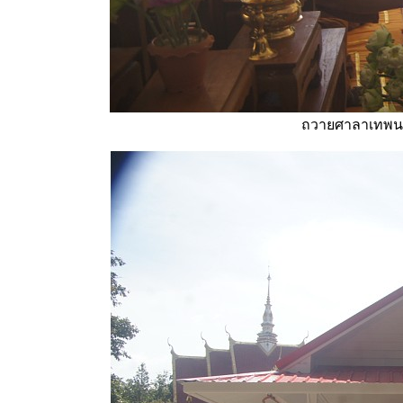
ถวายศาลาเทพนม 