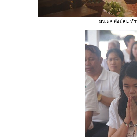
สน.ผล สังข์สน ทำพ