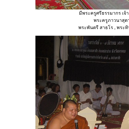
มีพระครูศรีธรรมากร เจ
พระครูภาวนาสุตา
พระพันตรี สาธโร , พระท