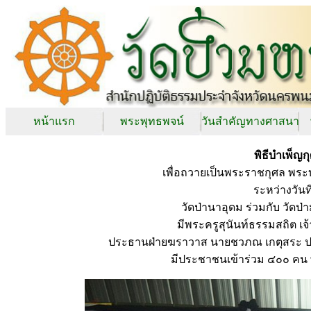
หน้าแรก
พระพุทธพจน์
วันสำคัญทางศาสนา
พิธีบำเพ็ญ
เพื่อถวายเป็นพระราชกุศล พร
ระหว่างวัน
วัดป่านาอุดม ร่วมกับ วัด
มีพระครูสุนันท์ธรรมสถิต 
ประธานฝ่ายฆราวาส นายชวภณ เกตุสระ 
มีประชาชนเข้าร่วม ๔๐๐ คน 