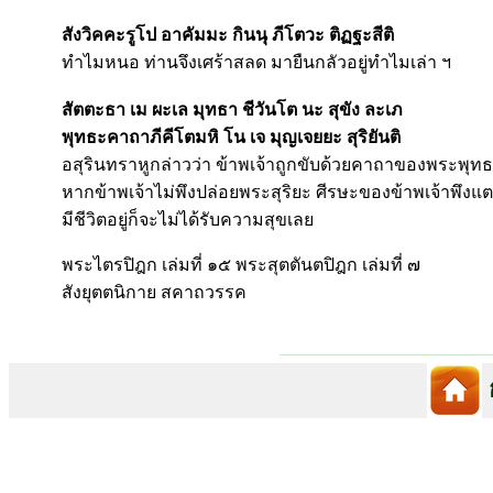
สังวิคคะรูโป อาคัมมะ กินนุ ภีโตวะ ติฏฐะสีติ
ทำไมหนอ ท่านจึงเศร้าสลด มายืนกลัวอยู่ทำไมเล่า ฯ
สัตตะธา เม ผะเล มุทธา ชีวันโต นะ สุขัง ละเภ
พุทธะคาถาภีคีโตมหิ โน เจ มุญเจยยะ สุริยันติ
อสุรินทราหูกล่าวว่า ข้าพเจ้าถูกขับด้วยคาถาของพระพุทธ
หากข้าพเจ้าไม่พึงปล่อยพระสุริยะ ศีรษะของข้าพเจ้าพึงแตกเ
มีชีวิตอยู่ก็จะไม่ได้รับความสุขเลย
พระไตรปิฎก เล่มที่ ๑๕ พระสุตตันตปิฎก เล่มที่ ๗
สังยุตตนิกาย สคาถวรรค