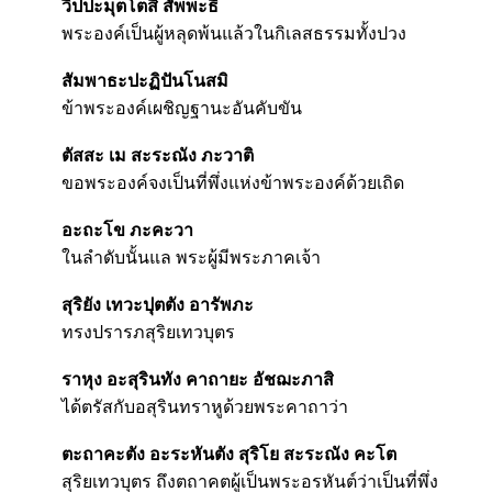
วิปปะมุตโตสิ สัพพะธิ
พระองค์เป็นผู้หลุดพ้นแล้วในกิเลสธรรมทั้งปวง
สัมพาธะปะฏิปันโนสมิ
ข้าพระองค์เผชิญฐานะอันคับขัน
ตัสสะ เม สะระณัง ภะวาติ
ขอพระองค์จงเป็นที่พึ่งแห่งข้าพระองค์ด้วยเถิด
อะถะโข ภะคะวา
ในลำดับนั้นแล พระผู้มีพระภาคเจ้า
สุริยัง เทวะปุตตัง อารัพภะ
ทรงปรารภสุริยเทวบุตร
ราหุง อะสุรินทัง คาถายะ อัชฌะภาสิ
ได้ตรัสกับอสุรินทราหูด้วยพระคาถาว่า
ตะถาคะตัง อะระหันตัง สุริโย สะระณัง คะโต
สุริยเทวบุตร ถึงตถาคตผู้เป็นพระอรหันต์ว่าเป็นที่พึ่ง