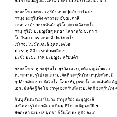
สัมพาธะปะฏิปันโนส๎ะมิ ตัสสะ เม สะระณัง ภะวาติฯ
อะถะโข ภะคะวา สุริยัง เทวะปุตตัง อารัพภะ
ราหุง อะสุรินทัง คาถายะ อัชฌะภาสิ
ตะถาคะตัง อะระหันตัง สุริโย สะระณัง คะโต
ราหุ สุริยัง ปะมุญจัสสุ พุทธา โลกานุกัมปะกา ฯ
โย อันธะกาเร ตะมะสี ปะภังกะโร
เวโรจะโน มัณฑะลิ อุคคะเตโช
มา ราหุ คิลี จะระมันตะลิกเข
ปะชัง มะมะ ราหุ ปะมุญจะ สุริยันติฯ
อะถะโข ราหุ อะสุรินโท สุริยัง เทวะปุตตัง มุญจิต๎ตะวา
ตะระมานะรูโป เยนะ เวปะจิตติ อะสุรินโท เตนุปะสังกะมิ
อุปสังกมิต๎ตะวา สังวิคโค โลมะหัฏฐะชาโต เอกะมันตัง อั
เอกะมันตัง ฐิตัง โข ราหุง อะสุรินทัง เวปะจิตติ อะสุรินโ
กินนุ สันตะระมาโน วะ ราหุ สุริยัง ปะมุญจะสิ
สังวิคคะรูโป อาคัมมะ กินนุ ภีโต วะ ติฏฐะสีติ ฯ
สัตตะธา เม ผะเล มุทธา ชีวันโต นะ สุขัง ละเภ