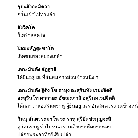
อุปะสังกะมิตวา
ครั้นเข้าไปหาแล้ว
สังวิคโค
ก็เศร้าสลดใจ
โลมะหัฏฐะชาโต
เกิดขนพองสยองเกล้า
เอกะมันตัง อัฏฐาสิ
ได้ยืนอยู่ ณ ที่อันสมควรส่วนข้างหนึ่ง ฯ
เอกะมันตัง ฐิตัง โข ราหุง อะสุรินทัง เวปะจิตติ
อะสุรินโท คาถายะ อัชฌะภาสิ อสุรินทเวปจิตติ
ได้กล่าวกะอสุรินทราหู ผู้ยืนอยู่ ณ ที่อันสมควรส่วนข้างหน
กินนุ สันตะระมาโน วะ ราหุ สุริยัง ปะมุญจะสิ
ดูก่อนราหู ทำไมหนอ ท่านจึงกระหืดกระหอบ
ปล่อยพระอาทิตย์เสียเปล่า