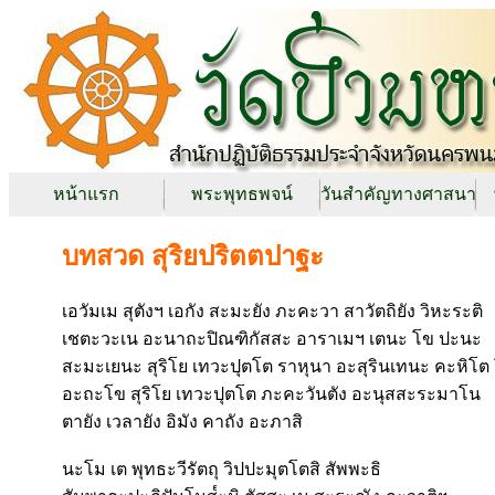
หน้าแรก
พระพุทธพจน์
วันสำคัญทางศาสนา
บทสวด สุริยปริตตปาฐะ
เอวัมเม สุตังฯ เอกัง สะมะยัง ภะคะวา สาวัตถิยัง วิหะระติ
เชตะวะเน อะนาถะปิณฑิกัสสะ อาราเมฯ เตนะ โข ปะนะ
สะมะเยนะ สุริโย เทวะปุตโต ราหุนา อะสุรินเทนะ คะหิโต
อะถะโข สุริโย เทวะปุตโต ภะคะวันตัง อะนุสสะระมาโน
ตายัง เวลายัง อิมัง คาถัง อะภาสิ
นะโม เต พุทธะวีรัตถุ วิปปะมุตโตสิ สัพพะธิ