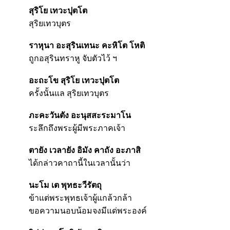
สุริโย เทวะปุตโต
สุริยเทวบุตร
ราหุนา อะสุรินเทนะ คะหิโต โหติ
ถูกอสุรินทราหู จับตัวไว้ ฯ
อะถะโข สุริโย เทวะปุตโต
ครั้งนั้นแล สุริยเทวบุตร
ภะคะวันตัง อะนุสสะระมาโน
ระลึกถึงพระผู้มีพระภาคเจ้า
ตายัง เวลายัง อิมัง คาถัง อะภาสิ
ได้กล่าวคาถานี้ในเวลานั้นว่า
นะโม เต พุทธะวีรัตถุ
ข้าแต่พระพุทธเจ้าผู้แกล้วกล้า
ขอความนอบน้อมจงมีแด่พระองค์