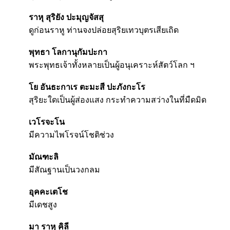
ราหุ สุริยัง ปะมุญจัสสุ
ดูก่อนราหู ท่านจงปล่อยสุริยเทวบุตรเสียเถิด
พุทธา โลกานุกัมปะกา
พระพุทธเจ้าทั้งหลายเป็นผู้อนุเคราะห์สัตว์โลก ฯ
โย อันธะกาเร ตะมะสี ปะภังกะโร
สุริยะใดเป็นผู้ส่องแสง กระทำความสว่างในที่มืดมิด
เวโรจะโน
มีความไพโรจน์โชติช่วง
มัณฑะลิ
มีสัณฐานเป็นวงกลม
อุคคะเตโช
มีเดชสูง
มา ราหุ คิลี