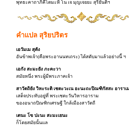
พุทธะคาถาภิคีโตมะหิ โน เจ มุญเจยยะ สุริยันติฯ
คำแปล สุริยปริตร
เอวัมเม สุตัง
อันข้าพเจ้า(คือพระอานนทเถระ) ได้สดับมาแล้วอย่างนี้ ฯ
เอกัง สะมะยัง ภะคะวา
สมัยหนึ่ง พระผู้มีพระภาคเจ้า
สาวัตถิยัง วิหะระติ เชตะวะเน อะนะถะปิณฑิกัสสะ อาราเ
เสด็จประทับอยู่ที่ พระเชตะวันวิหารอาราม
ของอนาถปิณฑิกเศรษฐี ใกล้เมืองสาวัตถี
เตนะ โข ปะนะ สะมะเยนะ
ก็โดยสมัยนั้นแล