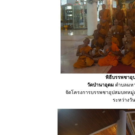
พิธีบรรพชาอุ
วัดป่านาอุดม
ตำบลมหา
จัดโครงการบรรพชาอุปสมบทหมู่เฉ
ระหว่างวั