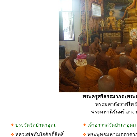
พระครูศรีธรรมากร (พระม
พระมหากังวาฬไพ สิ
พระมหานิรันดร์ อาจา
ประวัตวัดป่านาอุดม
เจ้าอาวาสวัดป่านาอุดม
หลวงพ่อทันใจศักดิ์สิทธิ์
พระพุทธมหาเมตตาศากย