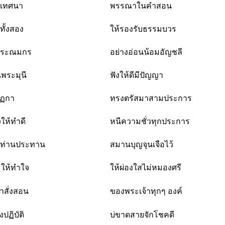
้เทศนา
พรรณาในคำสอน
ทั้งสอง
ให้รองรับธรรมบวร
งประณมกร
อย่างอ่อนน้อมอัญชลี
พระมุนี
ฟังให้ดีมีปัญญา
ปีฏกา
ทรงตรัสมาสามประการ
งให้ทำดี
หนีความชั่วทุกประการ
งท่านประทาน
สมานบุญจุนเจือไว้
ให้ทำใจ
ให้ผ่องใสไม่หมองศรี
คำสั่งสอน
ของพระเจ้าทุกๆ องค์
ปฏิบัติ
บ่ขาดสายจักโชคดี