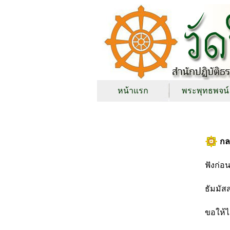
หน้าแรก
พระพุทธพจน์
กล
ฟังก่อ
ธัมมัส
ขอให้ได