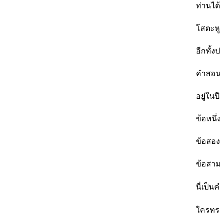
ท่านได
โสตะหู
อีกทั้
คำสอน
อยู่ใน
ข้อหนึ่
ข้อสอ
ข้อสาม
นี่เป็น
ใครทรง