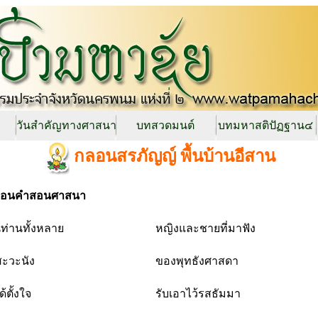
วันสำคัญทางศาสนา
บทสวดมนต์
บทมหาสติปัฏฐาน๔
กลอนสรภัญญ์ พื้นบ้านอีสาน
อนคำสอนศาสนา
นท่านทั้งหลาย
หญิงและชายที่มาฟัง
สะวะนัง
ของพุทธังศาสดา
้ตั้งใจ
รับเอาไว้รสธัมมา