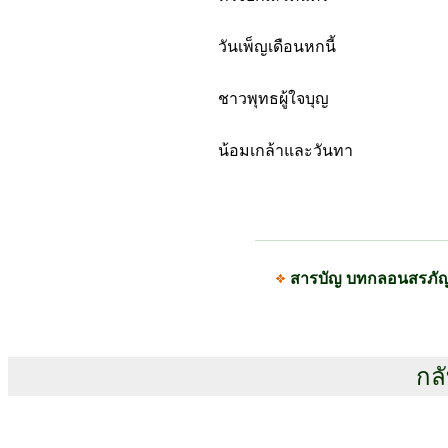
วันเพ็ญเดือนหกนี้
ชาวพุทธผู้ใจบุญ
น้อมเกล้าและวันทา
สารบัญ บทกลอนสรภั
กลั