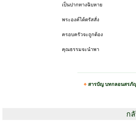
เป็นปากทางฉิบหาย
พระองค์ได้ตรัสสั่ง
ครอบครัวจะถูกต้อง
คุณธรรมจะนำพา
สารบัญ บทกลอนสรภั
กลั