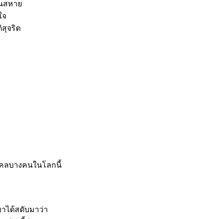
็นสหาย
ใจ
สุจริต
บุคคลบางคนในโลกนี้
ขาได้สดับมาว่า