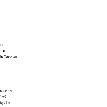
าค
ลถาม
่เป็นอัณฑชะ
ป็นสหาย
ไซร้
สุจริต