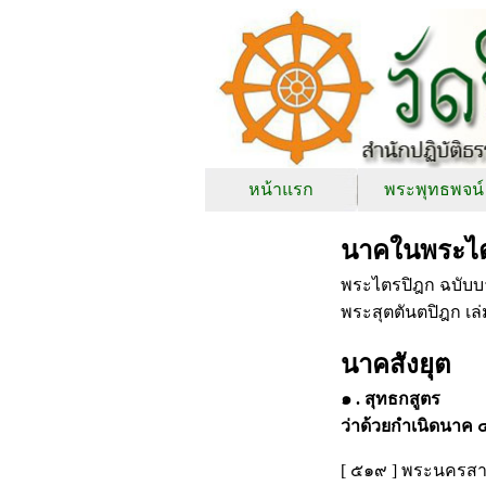
หน้าแรก
พระพุทธพจน์
นาคในพระไ
พระไตรปิฎก ฉบับบา
พระสุตตันตปิฎก เล
นาคสังยุต
๑ . สุทธกสูตร
ว่าด้วยกำเนิดนาค
[ ๕๑๙ ] พระนครสาวั