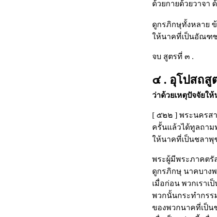
ด้วยกายด้วยวาจา ด้ว
ดูกรภิกษุทั้งหลาย ข้
ให้นาคที่เป็นอัณฑ
จบ สูตรที่ ๓ .
๔ . อุโปสถสูต
ว่าด้วยเหตุปัจจัยใ
[ ๕๒๒ ] พระนครสาวัต
ครั้นแล้วได้ทูลถามพ
ให้นาคที่เป็นชลาพ
พระผู้มีพระภาคตรั
ดูกรภิกษุ นาคบางพว
เมื่อก่อน พวกเราเป
พวกนั้นกระทำกรรมท
ของพวกนาคที่เป็นชล