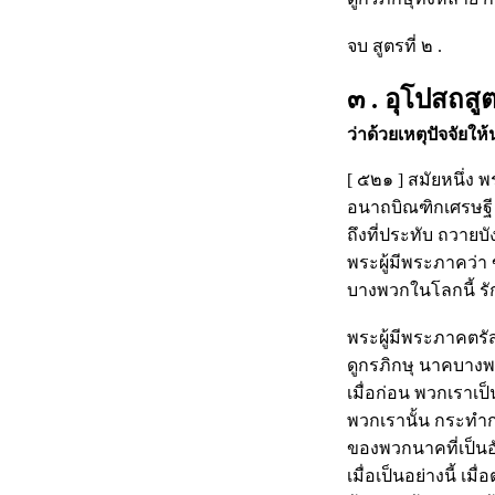
จบ สูตรที่ ๒ .
๓ . อุโปสถสูต
ว่าด้วยเหตุปัจจัยใ
[ ๕๒๑ ] สมัยหนึ่ง
อนาถบิณฑิกเศรษฐี ใ
ถึงที่ประทับ ถวายบั
พระผู้มีพระภาคว่า 
บางพวกในโลกนี้ ร
พระผู้มีพระภาคตรั
ดูกรภิกษุ นาคบางพว
เมื่อก่อน พวกเราเป
พวกเรานั้น กระทำก
ของพวกนาคที่เป็นอ
เมื่อเป็นอย่างนี้ 