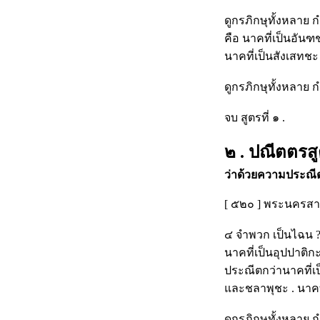
ดูกรภิกษุทั้งหลาย
คือ นาคที่เป็นอันฑ
นาคที่เป็นสังเสทชะ 
ดูกรภิกษุทั้งหลาย 
จบ สูตรที่ ๑ .
๒ . ปณีตตรส
ว่าด้วยความประณ
[ ๕๒๐ ] พระนครสาวั
๔ จำพวก เป็นไฉน ?
นาคที่เป็นอุปปาติ
ประณีตกว่านาคที่เ
และชลาพุชะ . นาคท
ดูกรภิกษุทั้งหลาย 