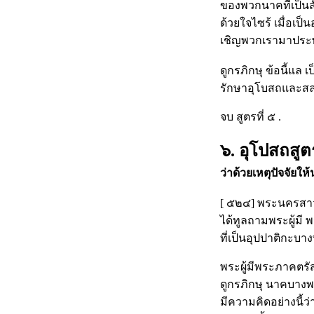
ของพวกนาคที่เป็นสั
ด้วยใจไซร้ เมื่อเป็
เชิญพวกเรามาประพฤต
ดูกรภิกษุ ข้อนี้แล 
รักษาอุโบสถและสล
จบ สูตรที่ ๕ .
๖. อุโปสถสูตร
ว่าด้วยเหตุปัจจัยให
[ ๕๒๔] พระนครสาวัตถ
ได้ทูลถามพระผู้มี 
ที่เป็นอุปปาติกะบ
พระผู้มีพระภาคตรั
ดูกรภิกษุ นาคบางพว
มีความคิดอย่างนี้ว