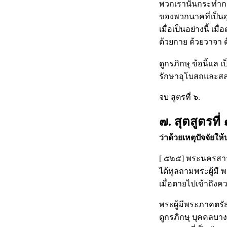
พวกเรานั้นกระทำกร
ของพวกนาคที่เป็นอุ
เมื่อเป็นอย่างนี้ 
ด้วยกาย ด้วยวาจา ด้
ดูกรภิกษุ ข้อนี้แล 
รักษาอุโบสถและสล
จบ สูตรที่ ๖.
๗. สุตสูตรที่ 
ว่าด้วยเหตุปัจจัย
[ ๕๒๕] พระนครสาวัตถ
ได้ทูลถามพระผู้มี 
เมื่อตายไปเข้าถึง
พระผู้มีพระภาคตรั
ดูกรภิกษุ บุคคลบาง