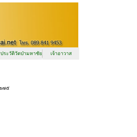
ประวัติวัดป่ามหาชัย
เจ้าอาวาส
๐-๒๗๕