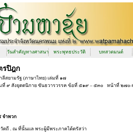
วันสำคัญทางศาสนา
พระพุทธประวัติ
บทสวดมนต์
ตรปิฎก
ลีสยามรัฐ (ภาษาไทย) เล่มที่ ๑๗
่มที่ ๙ สังยุตตนิกาย ขันธวารวรรค ข้อที่ ๕๑๙ – ๕๓๐ หน้าที่ ๒๗
 ๔ จำพวก
ตถี . ณ ที่นั้นแล พระผู้มีพระภาคได้ตรัสว่า