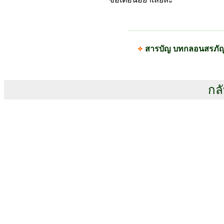
สารบัญ บทกลอนสรภั
กลั