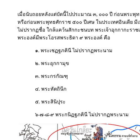
เมื่อนับถอยหลังแต่บัดนี้ไปประมาณ ๓, ๐๐๐ ปี ก่อนพระพุทธ
หรือก่อนพระพุทธศักราช ๕๐๐ ปีเศษ ในประเทศอินเดีย มีเมือง
ไม่ปรากฏชื่อ ใกล้แคว้นสักกะชนบท พระเจ้าอุกกากะราชเ
พระองค์มีพระโอรสพระธิดา ๙ พระองค์ คือ
๑. พระเชฏฐภคินี ไม่ปรากฏพระนาม
๒. พระอุกกามุข
๓. พระกรกัณฑุ
๔. พระหัตถินีก
๕. พระสินิปุระ
๖-๗-๘-๙ พระกนิฏฐภคินี ไม่ปรากฏพระนาม