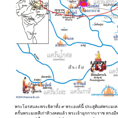
พระโอรสและพระธิดาทั้ง ๙ พระองค์นี้ ประสูติแต่พระมเหส
ครั้นพระมเหสีเก่าทิวงคตแล้ว พระเจ้าอุกกากะราช ทรงมีพ