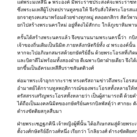
แต่พระมเหสีนี้ ๑ พระองค์ มีพระราชประสงค์จะพระราชท
ซึ่งพระมเหสีผู้โปรดปรานทูลขอให้ จึงรับสั่งให้พระโอรสแ
ยกจาตุรงคเสนาพร้อมด้วยช่างทุกหมู่ ตลอดกสิกร สัตว์พ
ยกไปสร้างพระนครใหม่ อยู่ที่ดงไม้สักกะ ใกล้ภูเขาหิมพา
ครั้นได้สร้างพระนครแล้ว จึงขนานนามพระนครนี้ว่า กบิล
เจ้าของถิ่นเดิมเป็นนิมิต ภายหลังกษัตริย์ทั้ง ๔ พระองค์นั้น
หากจะไปอภิเษกสมรสด้วยกษัตริย์อื่น ด้วยพระโอรสที่เกิด
และบิดาดีไม่พร้อมทั้งสองฝ่าย ดีเฉพาะบิดาฝ่ายเดียว จึงได้
ยกขึ้นเป็นอัครมเหสีสืบราชสันตติวงศ์
ต่อมาพระเจ้าอุกกากะราช ทรงตรัสถามข่าวถึงพระโอรสแ
อำมาตย์ได้กราบทูลพฤติการณ์ของพระโอรสทั้งหลายให้
ตรัสสรรเสริญพระโอรสทั้งหลายว่า เป็นผู้สามารถดี ด้วยคำ
ได้ถือเป็นมงคลนิมิตของกษัตริย์นครกบิลพัสดุ์ว่า ศากยะ ดัง
ดำรงขัตติยสกุลสืบมา
ฝ่ายพระเชฏฐภคินี เจ้าหญิงผู้พี่นั้น ได้อภิเษกสมสู่ด้วยพร
ตั้งวงศ์กษัตริย์อีกวงศ์หนึ่ง เรียกว่า โกลิยวงศ์ ดำรงขัตติยส