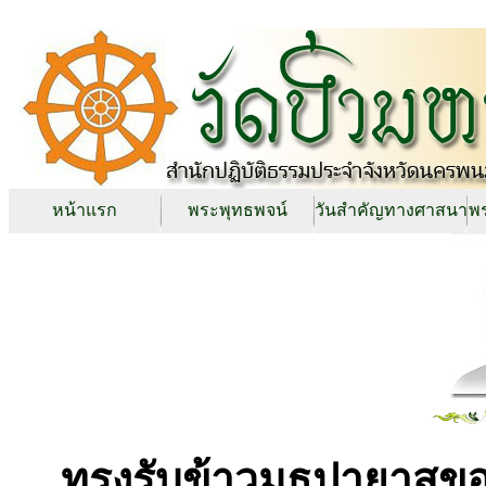
หน้าแรก
พระพุทธพจน์
วันสำคัญทางศาสนา
พร
ทรงรับข้าวมธุปายาสข