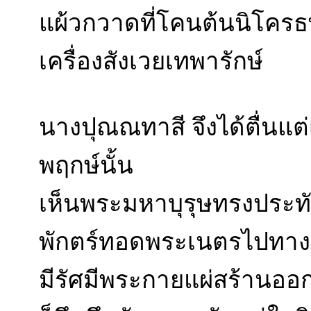
แผ้วกวาดที่โคนต้นนิโครธพฤก
เครื่องสังเวยเทพารักษ์
นางปุณณทาสี จึงได้ตื่นแต
พฤกษ์นั้น
เห็นพระมหาบุรุษทรงประทับน
พักตร์ทอดพระเนตรไปทางป
มีรัศมีพระกายแผ่สร้านออ