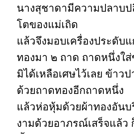
นางสุชาดามีความปลาบปลื้
โตของแม่เถิด
แล้วจึงมอบเครื่องประดับ
ทองมา ๒ ถาด ถาดหนึ่งใ
มิได้เหลือเศษไว้เลย ข้าว
ด้วยถาดทองอีกถาดหนึ่ง
แล้วห่อหุ้มด้วยผ้าทองอันบ
งามด้วยอาภรณ์เสร็จแล้ว