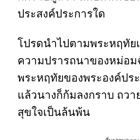
ประสงค์ประการใด
โปรดนำไปตามพระหฤทัยเถิ
ความปรารถนาของหม่อมฉันส
พระหฤทัยของพระองค์ประสง
แล้วนางก็ก้มลงกราบ ถวา
สุขใจเป็นล้นพ้น