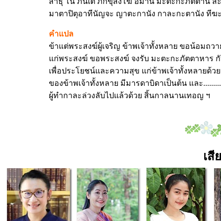
สาธุ โน ภันเต ภิกขุสังโฆ อิมานิ มะตะกะภัตตานิ 
มาตาปิตุอาทีนัญจะ ญาตะกานัง กาละกะตานัง ทีฆะร
คำแปล
ข้าแต่พระสงฆ์ผู้เจริญ ข้าพเจ้าทั้งหลาย ขอน้อมถวา
แก่พระสงฆ์ ขอพระสงฆ์ จงรับ มะตะกะภัตตาหาร กับทั
เพื่อประโยชน์และความสุข แก่ข้าพเจ้าทั้งหลายด้วย
ของข้าพเจ้าทั้งหลาย มีมารดาบิดาเป็นต้น และ.............
ผู้ทำกาละล่วงลับไปแล้วด้วย สิ้นกาลนานเทอญ ฯ
เสี