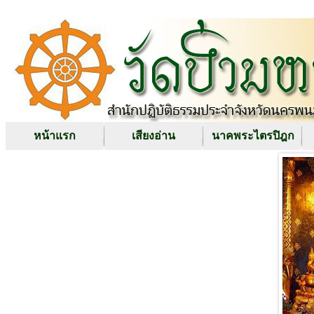
หน้าแรก
เสียงอ่าน
นาคพระไตรปิฎก