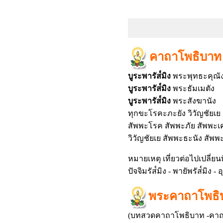
คาถาโพธิบาท 
บูระพารัส๎มิง
พระพุทธะคุณั
บูระพารัส๎มิง
พระธัมเมตัง
บูระพารัส๎มิง
พระสังฆานัง
ทุกขะโรคะภะยัง วิวัญชัยเย
สัพพะโรค สัพพะภัย สัพพะเ
วิวัญชัยเย สัพพะธะนัง สัพพะล
หมายเหตุ เที่ยวต่อไปเปลี่ยนที่
ปัจจิมรัส๎มิง - พายัพรัส๎มิง 
พระคาถาโพธิบ
(บทสวดคาถาโพธิบาท -คาถาป