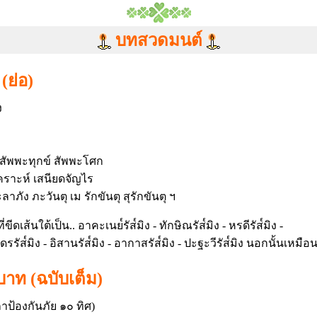
บทสวดมนต์
(ย่อ)
ง
 สัพพะทุกข์ สัพพะโศก
คราะห์ เสนียดจัญไร
าภัง ภะวันตุ เม รักขันตุ สุรักขันตุ ฯ
ขีดเส้นใต้เป็น.. อาคะเนย๎รัส๎มิง - ทักษิณรัส๎มิง - หรดีรัส๎มิง -
- อุดรรัส๎มิง - อิสานรัส๎มิง - อากาสรัส๎มิง - ปะฐะวีรัส๎มิง นอกนั้นเหม
าท (ฉบับเต็ม)
้องกันภัย ๑๐ ทิศ)