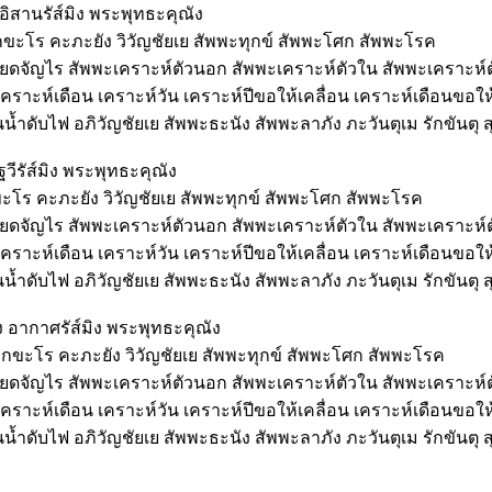
 อิสานรัส์มิง พระพุทธะคุณัง
ทุกขะโร คะภะยัง วิวัญชัยเย สัพพะทุกข์ สัพพะโศก สัพพะโรค
นียดจัญไร สัพพะเคราะห์ตัวนอก สัพพะเคราะห์ตัวใน สัพพะเคราะห์
เคราะห์เดือน เคราะห์วัน เคราะห์ปีขอให้เคลื่อน เคราะห์เดือนขอใ
้ำดับไฟ อภิวัญชัยเย สัพพะธะนัง สัพพะลาภัง ภะวันตุเม รักขันตุ สุ
ฐวีรัส์มิง พระพุทธะคุณัง
กขะโร คะภะยัง วิวัญชัยเย สัพพะทุกข์ สัพพะโศก สัพพะโรค
นียดจัญไร สัพพะเคราะห์ตัวนอก สัพพะเคราะห์ตัวใน สัพพะเคราะห์
เคราะห์เดือน เคราะห์วัน เคราะห์ปีขอให้เคลื่อน เคราะห์เดือนขอใ
้ำดับไฟ อภิวัญชัยเย สัพพะธะนัง สัพพะลาภัง ภะวันตุเม รักขันตุ สุ
ง อากาศรัส์มิง พระพุทธะคุณัง
ทุกขะโร คะภะยัง วิวัญชัยเย สัพพะทุกข์ สัพพะโศก สัพพะโรค
นียดจัญไร สัพพะเคราะห์ตัวนอก สัพพะเคราะห์ตัวใน สัพพะเคราะห์
เคราะห์เดือน เคราะห์วัน เคราะห์ปีขอให้เคลื่อน เคราะห์เดือนขอใ
้ำดับไฟ อภิวัญชัยเย สัพพะธะนัง สัพพะลาภัง ภะวันตุเม รักขันตุ สุ