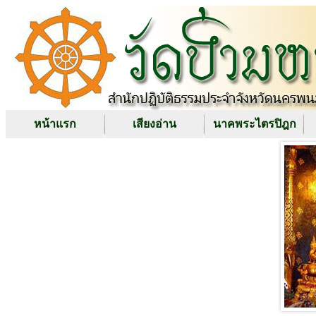
หน้าแรก
เสียงอ่าน
นาคพระไตรปิฎก