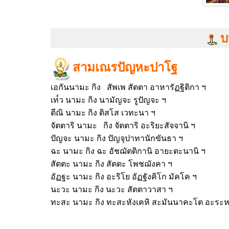
บ
สามเณรปัญหะปาโฐ
เอกันนามะ กิง สัพเพ สัตตา อาหารัฏฐิติกา ฯ
เท๎ว นามะ กิง นามัญจะ รูปัญจะ ฯ
ตีณิ นามะ กิง ติสโส เวทะนา ฯ
จัตตาริ นามะ กิง จัตตาริ อะริยะสัจจานิ ฯ
ปัญจะ นามะ กิง ปัญจุปาทานักขันธา ฯ
ฉะ นามะ กิง ฉะ อัชฌัตติกานิ อายะตะนานิ ฯ
สัตตะ นามะ กิง สัตตะ โพชฌังคา ฯ
อัฏฐะ นามะ กิง อะริโย อัฏฐังคิโก มัคโค ฯ
นะวะ นามะ กิง นะวะ สัตตาวาสา ฯ
ทะสะ นามะ กิง ทะสะหังเคหิ สะมันนาคะโต อะระหาต