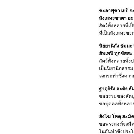
ชะลาพุชา เยปิ 
สังเสทะชาตา อ
สัตว์ทั้งหลายที่เ
ที่เป็นสังเสทะชะก
นิยยานิกัง ธัมมะ
สัพเพปิ ทุกขัสสะ
สัตว์ทั้งหลายทั้ง
เป็นนิยานิกธรรม
จงกระทำซึ่งความ
ฐาตุจิรัง สะตัง 
ขอธรรมของสัตบุรุ
ขอบุคคลทั้งหลาย
สังโฆ โหตุ สะมั
ขอพระสงฆ์จงมีคว
ในอันทำซึ่งประโยช