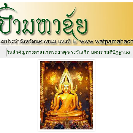
วันสำคัญทางศาสนา
พระธาตุ-พระวันเกิด
บทมหาสติปัฏฐาน๔