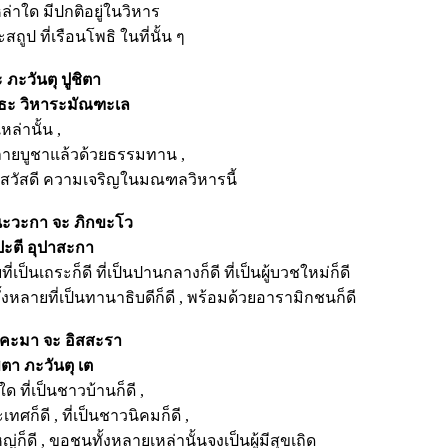
่าใด มีปกติอยู่ในวิหาร
สถูป ที่เรือนโพธิ ในที่นั้น ๆ
ภะวันตุ ปูชิตา
ธะ วิหาระมัณฑะเล
ล่านั้น ,
งหลายบูชาแล้วด้วยธรรมทาน ,
สวัสดี ความเจริญในมณฑลวิหารนี้
นะวะกา จะ ภิกขะโว
ะตี อุปาสะกา
่เป็นเถระก็ดี ที่เป็นปานกลางก็ดี ที่เป็นผู้บวชใหม่ก็ดี
้งหลายที่เป็นทานาธิบดีก็ดี , พร้อมด้วยอารามิกชนก็ดี
ิคะมา จะ อิสสะรา
ตา ภะวันตุ เต
 ที่เป็นชาวบ้านก็ดี ,
เทศก็ดี , ที่เป็นชาวนิคมก็ดี ,
หญ่ก็ดี , ขอชนทั้งหลายเหล่านั้นจงเป็นผู้มีสุขเถิด