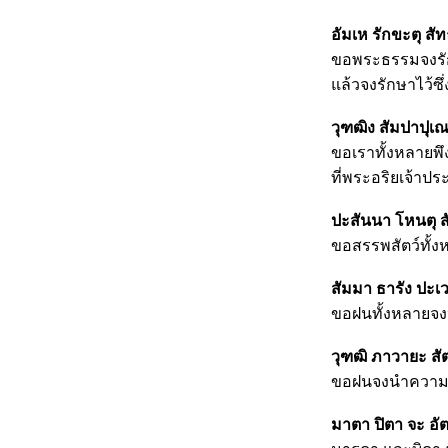
อัมเห รักขะตุ สั
ขอพระธรรมจงรักษ
แล้วจงรักษาไว้ซึ
วุฑฒิง สัมปาปุเ
ขอเราทั้งหลายพึ
ที่พระอริยเจ้าปร
ปะสันนา โหนตุ 
ขอสรรพสัตว์ทั้ง
สัมมา ธารัง ปะเ
ขอฝนทั้งหลายจง
วุฑฒิ ภาวายะ สัต
ขอฝนจงนำความสำเร
มาตา ปิตา จะ อัตร