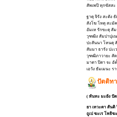
สัพเพปิ ทุกขัสสะ
ฐาตุ จิรัง สะตัง
สังโฆ โหตุ สะมั
อัมเห รักขะตุ สั
วุฑฒิง สัมปาปุเณ
ปะสันนา โหนตุ 
สัมมา ธารัง ปะเ
วุฑฒิภาวายะ สัตต
มาตา ปิตา จะ อัต๎
เอวัง ธัมเมนะ ร
ปัตติ
(
หันทะ มะยัง ป
ยา เทวะตา สันติ 
ถูเป ฆะเร โพธิฆะ