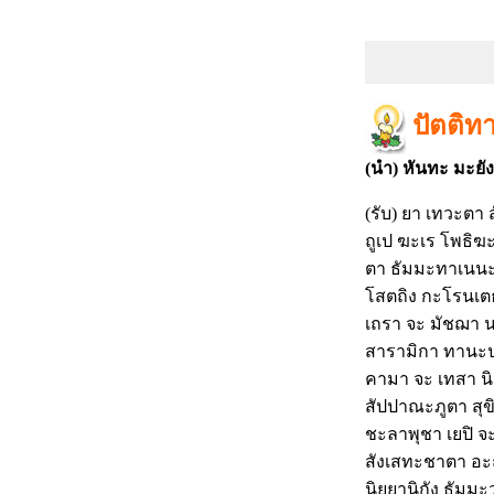
ปัตติท
(นำ) หันทะ มะย
(รับ) ยา เทวะตา ส
ถูเป ฆะเร โพธิฆะ
ตา ธัมมะทาเนนะ 
โสตถิง กะโรนเต
เถรา จะ มัชฌา 
สารามิกา ทานะป
คามา จะ เทสา น
สัปปาณะภูตา สุขิ
ชะลาพุชา เยปิ 
สังเสทะชาตา อ
นิยยานิกัง ธัมมะ