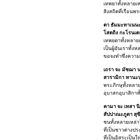
เทพยาทั้งหลายเหล
สิงสถิตที่เรือนพระ
ตา ธัมมะทาเนนะ 
โสตถิง กะโรนเต
เทพยดาทั้งหลายเห
เป็นผู้อันเราทั้
ขอจงทำซึ่งความ
เถรา จะ มัชฌา 
สารามิกา ทานะป
พระภิกษุทั้งหลายที
อุบาสกอุบาสิกาทั
คามา จะ เทสา น
สัปปาณะภูตา สุขิ
ชนทั้งหลายเหล่าใด
ที่เป็นชาวต่างประ
ที่เป็นอิสระเป็นใ