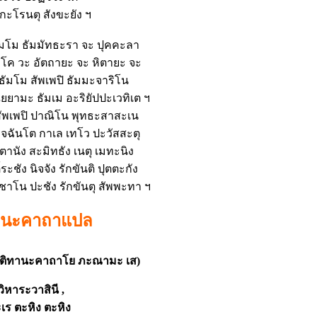
 กะโรนตุ สังขะยัง ฯ
 ธัมโม ธัมมัทธะรา จะ ปุคคะลา
คโค วะ อัตถายะ จะ หิตายะ จะ
มธัมโม สัพเพปิ ธัมมะจาริโน
ยยามะ ธัมเม อะริยัปปะเวทิเต ฯ
สัพเพปิ ปาณิโน พุทธะสาสะเน
วจฉันโต กาเล เทโว ปะวัสสะตุ
านัง สะมิทธัง เนตุ เมทะนิง
ระชัง นิจจัง รักขันติ ปุตตะกัง
าชาโน ปะชัง รักขันตุ สัพพะทา ฯ
ทานะคาถาแปล
ัตติทานะคาถาโย ภะณามะ เส)
วิหาระวาสินี
,
เร ตะหิง ตะหิง