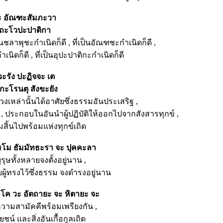
จะ อัณฑะสัมภะวา
ะถะโวปะปาติกา
ป็นชลาพุชะกำเนิดก็ดี , ที่เป็นอัณฑชะกำเนิดก็ดี ,
ำเนิดก็ดี , ที่เป็นอุปะปาติกะกำเนิดก็ดี
วะรัง ปะฏิจจะ เต
 กะโรนตุ สังขะยัง
ปวงเหล่านั้นได้อาศัยซึ่งธรรมอันประเสริฐ ,
 , ประกอบในอันนำผู้ปฏิบัติให้ออกไปจากสังสารทุกข์ ,
สิ้นไปพร้อมแห่งทุกข์เถิด
ธัมโม ธัมมัทธะรา จะ ปุคคะลา
ษทั้งหลายจงตั้งอยู่นาน ,
ผู้ทรงไว้ซึ่งธรรม จงดำรงอยู่นาน
คโค วะ อัตถายะ จะ หิตายะ จะ
ามสามัคคีพร้อมเพรียงกัน ,
น์ และสิ่งอันเกื้อกูลเถิด