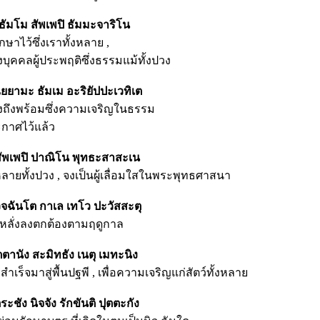
ทธัมโม สัพเพปิ ธัมมะจาริโน
าไว้ซึ่งเราทั้งหลาย ,
่งบุคคลผู้ประพฤติซึ่งธรรมแม้ทั้งปวง
ณยยามะ ธัมเม อะริยัปปะเวทิเต
งถึงพร้อมซึ่งความเจริญในธรรม
ะกาศไว้แล้ว
สัพเพปิ ปาณิโน พุทธะสาสะเน
หลายทั้งปวง , จงเป็นผู้เลื่อมใสในพระพุทธศาสนา
วจฉันโต กาเล เทโว ปะวัสสะตุ
หลั่งลงตกต้องตามฤดูกาล
ตานัง สะมิทธัง เนตุ เมทะนิง
็จมาสู่พื้นปฐพี , เพื่อความเจริญแก่สัตว์ทั้งหลาย
ะชัง นิจจัง รักขันติ ปุตตะกัง