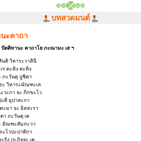
บทสวดมนต์
านะคาถา
ัง ปัตติทานะ คาถาโย ภะณามะ เส ฯ
ันติ วิหาระวาสินี
เร ตะหิง ตะหิง
ภะวันตุ ปูชิตา
ธะ วิหาระมัณฑะเล
นะวะกา จะ ภิกขะโว
ะตี อุปาสะกา
ิคะมา จะ อิสสะรา
ตา ภะวันตุ เต
จะ อัณฑะสัมภะวา
ะถะโวปะปาติกา
วะรัง ปะฏิจจะ เต