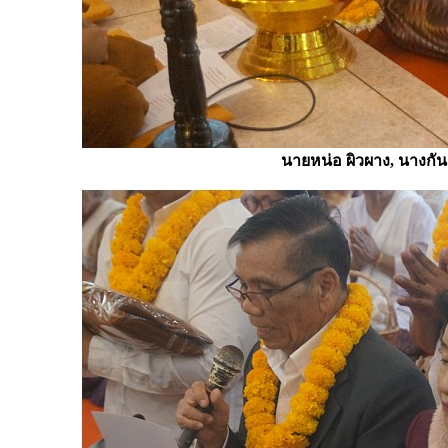
นายหน่อ ผิวผาง, นางกั