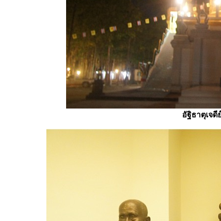
อัฐิธาตุเจด