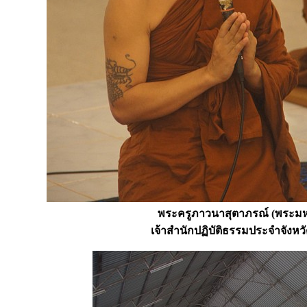
พระครูภาวนาสุตาภรณ์ (พระมหาป
เจ้าสำนักปฏิบัติธรรมประจำจังหวั