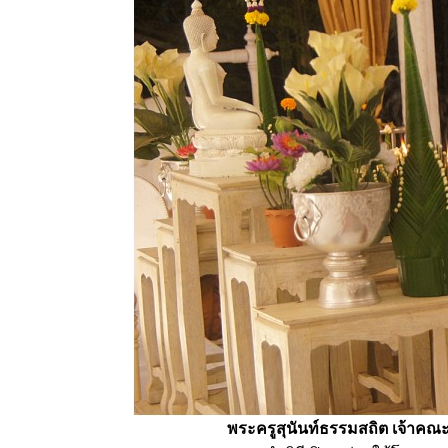
พระครูสุนันท์ธรรมสถิต เจ้าค