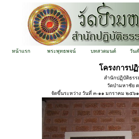
หน้าแรก
พระพุทธพจน์
บทสวดมนต์
วัน
โครงการปฏิ
สำนักปฏฺิบัติธร
วัดป่ามหาชัย
จัดขึ้นระหว่าง วันที่ ๓-๑๑ มกราคม ๒๕๖๑ 