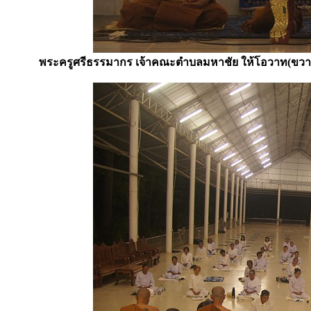
พระครูศรีธรรมากร เจ้าคณะตำบลมหาชัย ให้โอวาท(ขวาม