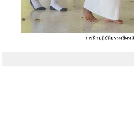
การฝึกปฏิบัติธรรมยึดห