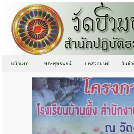
หน้าแรก
พระพุทธพจน์
บทสวดมนต์
วันสำ