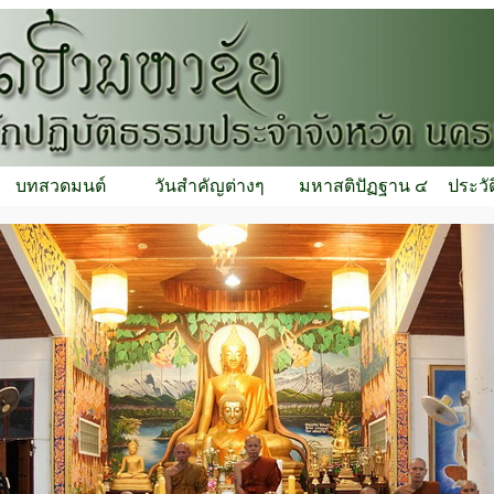
บทสวดมนต์
วันสำคัญต่างๆ
มหาสติปัฏฐาน ๔
ประวั