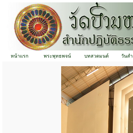
หน้าแรก
พระพุทธพจน์
บทสวดมนต์
วันสำ