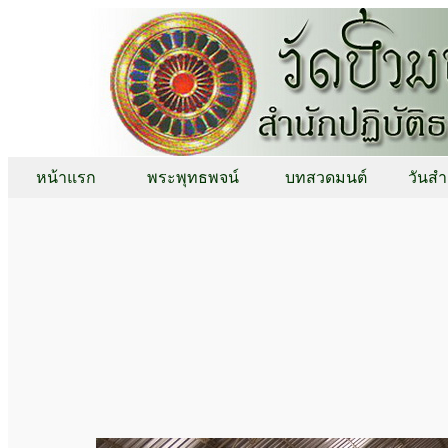
หน้าแรก
พระพุทธพจน์
บทสวดมนต์
วันสำ