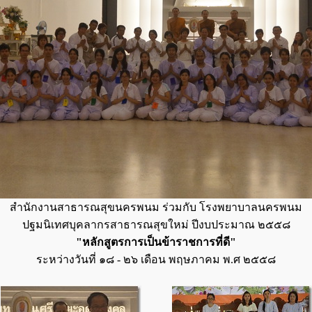
สำนักงานสาธารณสุขนครพนม ร่วมกับ โรงพยาบาลนครพนม
ปฐมนิเทศบุคลากรสาธารณสุขใหม่ ปีงบประมาณ ๒๕๕๘
"หลักสูตรการเป็นข้าราชการที่ดี"
ระหว่างวันที่ ๑๘ - ๒๖ เดือน พฤษภาคม พ.ศ ๒๕๕๘