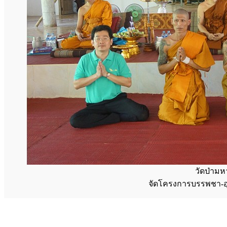
วัดป่ามห
จัดโครงการบรรพชา-อ