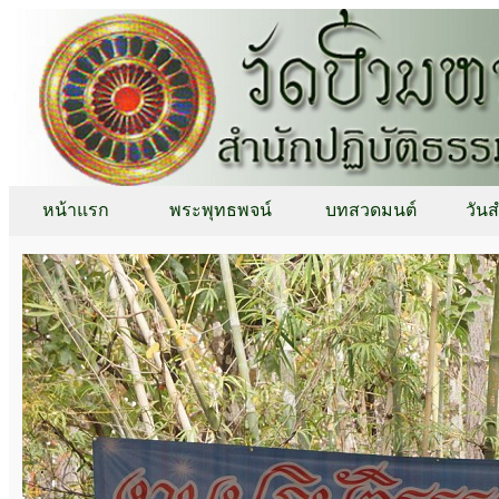
หน้าแรก
พระพุทธพจน์
บทสวดมนต์
วัน