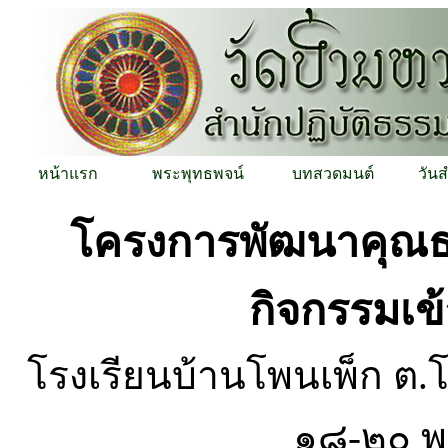
หน้าแรก
พระพุทธพจน์
บทสวดมนต์
วัน
โครงการพัฒนาคุณธร
กิจกรรมเข้
โรงเรียนบ้านโพนเพ็ก ต
๑๘-๒๐ 