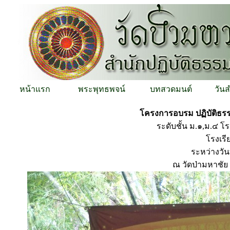
หน้าแรก
พระพุทธพจน์
บทสวดมนต์
วัน
โครงการอบรม ปฏิบัติธรรม
ระดับชั้น ม.๑,ม.๔ 
โรงเรีย
ระหว่างวั
ณ วัดป่ามหาชั