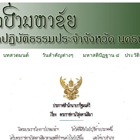
บทสวดมนต์
วันสำคัญต่างๆ
มหาสติปัฏฐาน ๔
ประวัต