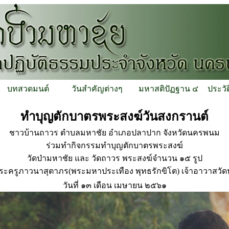
บทสวดมนต์
วันสำคัญต่างๆ
มหาสติปัฏฐาน ๔
ประวั
ทำบุญตักบาตรพระสงฆ์วันสงกรานต์
ชาวบ้านถาวร ตำบลมหาชัย อำเภอปลาปาก จังหวัดนครพนม
ร่วมทำกิจกรรมทำบุญตักบาตรพระสงฆ์
วัดป่ามหาชัย และ วัดถาวร พระสงฆ์จำนวน ๑๕ รูป
ะครูภาวนาสุตาภร(พระมหาประเทือง พุทธรักขิโต) เจ้าอาวาสวัด
วันที่ ๑๓ เดือน เมษายน ๒๕๖๑