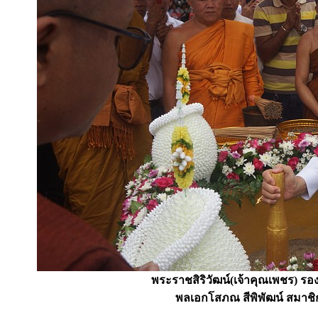
พระราชสิริวัฒน์(เจ้าคุณเพชร) ร
พลเอกโสภณ สีพิพัฒน์ สมาชิ