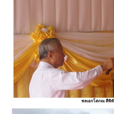
พลเอกโสภณ สีพิพั