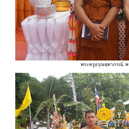
พระครูอรุณสุตาภรณ์, พ