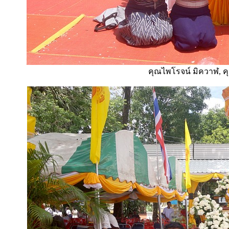
คุณไพโรจน์ มิควาฬ, ค