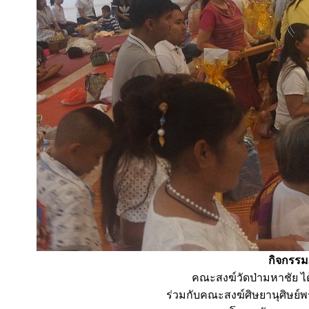
กิจกรรม
คณะสงฆ์วัดป่ามหาชัย ไ
ร่วมกับคณะสงฆ์ศิษยานุศิษย์