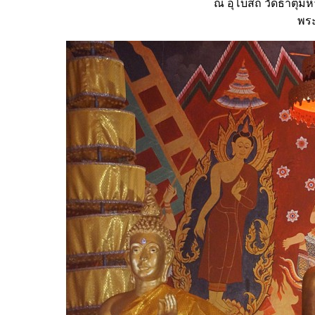
ณ อุโบสถ วัดธาตุม
พร