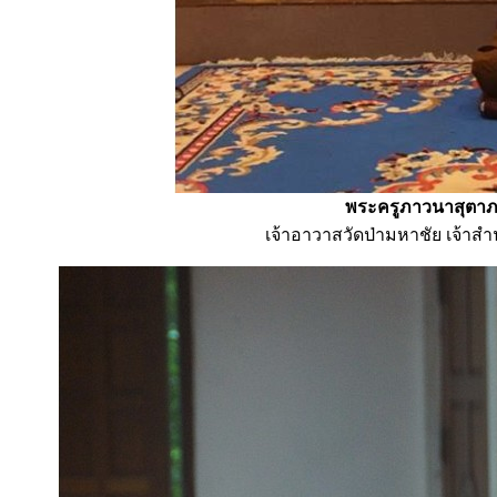
พระครูภาวนาสุตาภร
เจ้าอาวาสวัดป่ามหาชัย เจ้าสำ