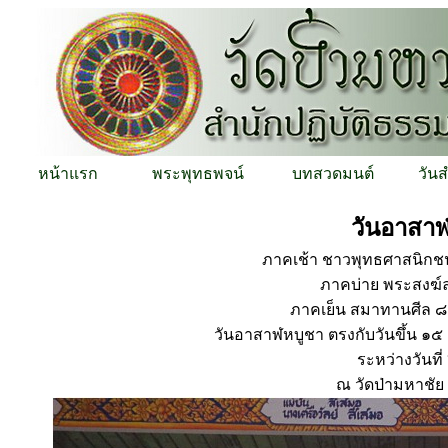
หน้าแรก
พระพุทธพจน์
บทสวดมนต์
วัน
วันอาสาฬ
ภาคเช้า ชาวพุทธศาสนิกช
ภาคบ่าย พระสงฆ์ล
ภาคเย็น สมาทานศีล ๘ 
วันอาสาฬหบูชา ตรงกับวันขึ้น ๑๕ 
ระหว่างวันท
ณ วัดป่ามหาชั