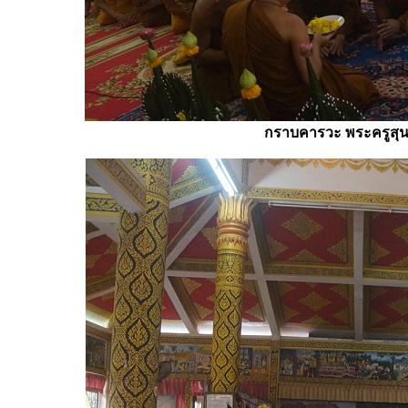
กราบคารวะ พระครูสุนท