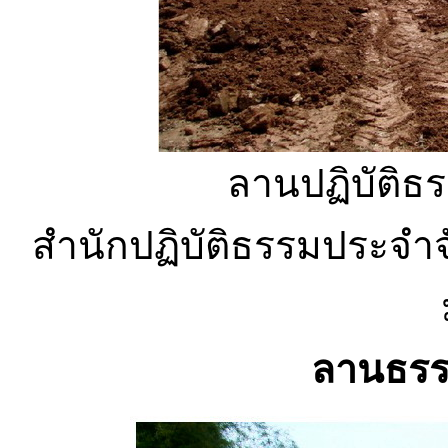
ลานปฏิบัติธร
สำนักปฏิบัติธรรมประจำจั
ลานธรร