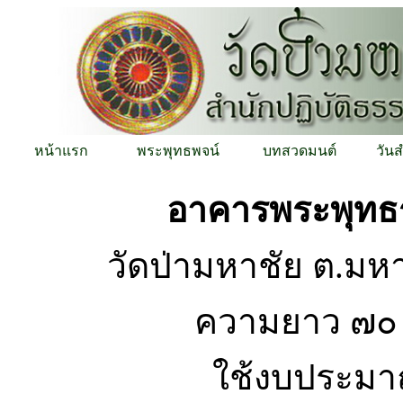
หน้าแรก
พระพุทธพจน์
บทสวดมนต์
วัน
อาคารพระพุทธร
วัดป่ามหาชัย ต.ม
ความยาว ๗๐ 
ใช้งบประมาณ