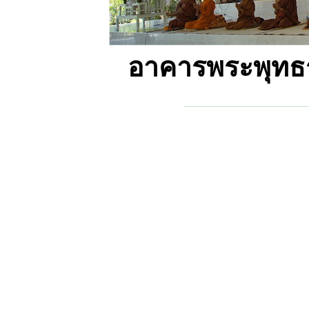
อาคารพระพุทธร