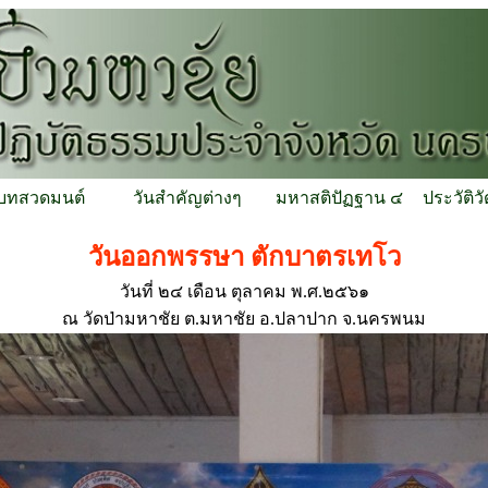
บทสวดมนต์
วันสำคัญต่างๆ
มหาสติปัฏฐาน ๔
ประวัติว
วันออกพรรษา ตักบาตรเทโว
วันที่ ๒๔ เดือน ตุลาคม พ.ศ.๒๕๖๑
ณ วัดป่ามหาชัย ต.มหาชัย อ.ปลาปาก จ.นครพนม