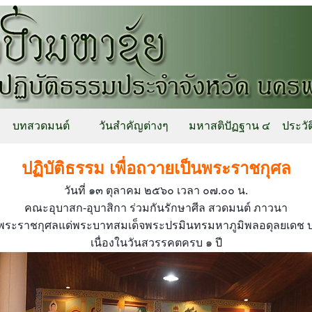
บทสวดมนต์
วันสำคัญต่างๆ
มหาสติปัฏฐาน ๔
ประวัต
ปฏิบัติธรรม เพื่อถวายเป็นพระราชกุศล
วันที่ ๑๓ ตุลาคม ๒๕๖๐ เวลา ๐๗.๐๐ น.
คณะอุบาสก-อุบาสิกา ร่วมกันรักษาศีล สวดมนต์ ภาวนา
็นพระราชกุศลแด่พระบาทสมเด็จพระปรมินทรมหาภูมิพลอดุลยเดช
เนื่องในวันสวรรคตครบ ๑ ปี