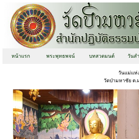
หน้าแรก
พระพุทธพจน์
บทสวดมนต์
วันส
วันแม่แห่
วัดป่ามหาชัย ต