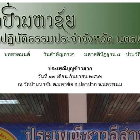
บทสวดมนต์
วันสำคัญต่างๆ
มหาสติปัฏฐาน ๔
ประวัต
ประเพณีบุญข้าวสาก
วันที่ ๑๓ เดือน กันยายน ๒๕๖๒
ณ วัดป่ามหาชัย ต.มหาชัย อ.ปลาปาก จ.นครพนม