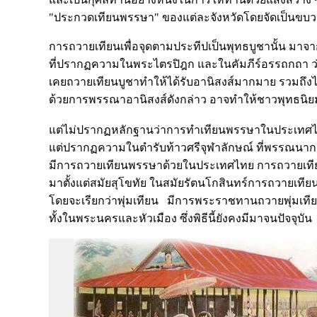
"ประกวดเทียนพรรษา" ของแต่ละจังหวัดโดยจัดเป็นขบว
การถวายเทียนเพื่อจุดตามประทีปเป็นพุทธบูชานั้น มาจา
ที่ปรากฏความในพระไตรปิฎก และในคัมภีร์อรรถกถา ว
เคยถวายเทียนบูชาทำให้ได้รับอานิสงส์มากมาย รวมถึงได้เป
ด้วยการพรรณาอานิสงส์ดังกล่าว อาจทำให้ชาวพุทธนิย
แต่ไม่ปรากฏหลักฐานว่าการทำเทียนพรรษาในประเทศไท
แต่ปรากฏความในตำรับท้าวศรีจุฬาลักษณ์ ที่พรรณนาก
มีการถวายเทียนพรรษาด้วยในประเทศไทย การถวายเทียน
มาตั้งแต่สมัยสุโขทัย ในสมัยรัตนโกสินทร์การถวายเท
โดยจะเรียกว่าพุ่มเทียน มีการพระราชทานถวายพุ่มเที
ทั้งในพระนครและหัวเมือง ซึ่งพิธีนี้ยังคงมีมาจนปัจจุบัน