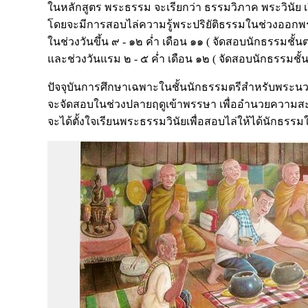
ในหลักสูตร พระธรรม จะเรียกว่า ธรรมวิภาค พระวินัย เรีย
โดยจะมีการสอบไล่ความรู้พระปริยัติธรรมในช่วงออ
ในช่วงวันขึ้น ๙ - ๑๒ ค่ำ เดือน ๑๑ ( จัดสอบนักธรรมชั
และช่วงวันแรม ๒ - ๕ ค่ำ เดือน ๑๒ ( จัดสอบนักธรรม
ปัจจุบันการศึกษาเฉพาะในชั้นนักธรรมตรีสำหรับพระน
จะจัดสอบในช่วงปลายฤดูเข้าพรรษา เพื่ออำนวยความสะ
จะได้ตั้งใจเรียนพระธรรมวินัยเพื่อสอบไล่ให้ได้นักธรรมใน