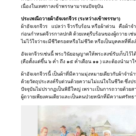
เนื่องในเทศกาลเข้าพรรษามาจนปัจจุบัน
ประเพณีถวายผ้าอัจเจกจีวร (ระหว่างเข้าพรรษา)
ผ้าอัจเจกจีวร แปลว่า จีวรรีบร้อน หรือผ้าด่วน คือผ้
ก่อนกำหนดจีวรกาลปกติ ด้วยเหตุรีบร้อนของผู้ถวาย เช่น
ไม่ไว้ใจว่าจะมีชีวิตรอดหรือไม่ชีวิต หรือเป็นบุคคลที
อัจเจกจีวรเช่นนี้ พระวินัยอนุญาตให้พระสงฆ์รับเก็บไว้ไ
(คือตั้งแต่ขึ้น ๖ ค่ำ ถึง ๑๕ ค่ำเดือน ๑๑ ) และต้องนำม
ผ้าอัจเจกจีวรนี้ เป็นผ้าที่มีความมุ่งหมายเดียวกับผ้าจ
ด้วยวัตถุประสงค์รีบด่วนด้วยความไม่แน่ใจในชีวิต ซึ่งป
ปัจจุบันไม่ปรากฏเป็นพิธีใหญ่ เพราะเป็นการถวายด้วย
ผู้ถวายเพียงคนเดียวและเป็นคนป่วยหนักที่มีความศรั