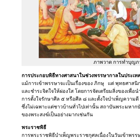
ภาพวาด การทำบุญภ
การประกอบพิธีทางศาสนาในช่วงพรรษากาลในประเท
แม้การเข้าพรรษาจะเป็นเรื่องของ ภิกษุ แต่ พุทธศาสนิก
และชำระจิตใจให้ผ่องใส โดยการจัดเตรียมสิ่งของเพื่
การตั้งใจรักษาศีล ๕ หรือศีล ๘ และตั้งใจบำเพ็ญความ
ซึ่งไม่เฉพาะแต่ชาวบ้านทั่วไปเท่านั้น สถาบันพระมหาก
ของพระสงฆ์เป็นอย่างมากเช่นกัน
พระราชพิธี
การพระราชพิธีบำเพ็ญพระราชกุศลเนื่องในวันเข้าพรรษาน