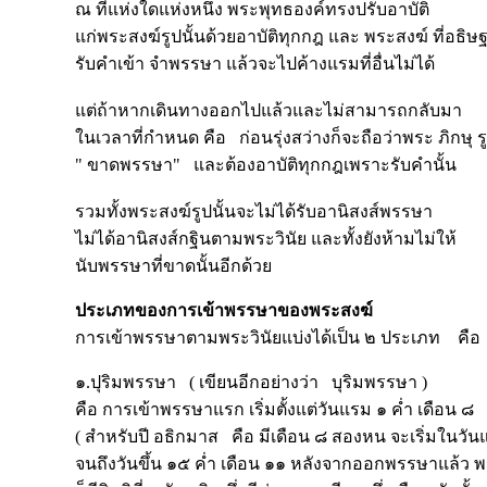
ณ ที่แห่งใดแห่งหนึ่ง พระพุทธองค์ทรงปรับอาบัติ
แก่พระสงฆ์รูปนั้นด้วยอาบัติทุกกฎ และ พระสงฆ์ ที่อธิษ
รับคำเข้า จำพรรษา แล้วจะไปค้างแรมที่อื่นไม่ได้
แต่ถ้าหากเดินทางออกไปแล้วและไม่สามารถกลับมา
ในเวลาที่กำหนด คือ ก่อนรุ่งสว่างก็จะถือว่าพระ ภิกษุ รู
" ขาดพรรษา" และต้องอาบัติทุกกฎเพราะรับคำนั้น
รวมทั้งพระสงฆ์รูปนั้นจะไม่ได้รับอานิสงส์พรรษา
ไม่ได้อานิสงส์กฐินตามพระวินัย และทั้งยังห้ามไม่ให้
นับพรรษาที่ขาดนั้นอีกด้วย
ประเภทของการเข้าพรรษาของพระสงฆ์
การเข้าพรรษาตามพระวินัยแบ่งได้เป็น ๒ ประเภท คือ
๑.ปุริมพรรษา ( เขียนอีกอย่างว่า บุริมพรรษา )
คือ การเข้าพรรษาแรก เริ่มตั้งแต่วันแรม ๑ ค่ำ เดือน ๘
( สำหรับปี อธิกมาส คือ มีเดือน ๘ สองหน จะเริ่มในวันแ
จนถึงวันขึ้น ๑๕ ค่ำ เดือน ๑๑ หลังจากออกพรรษาแล้ว พ