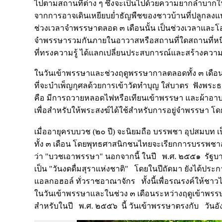
ไปตามสถานที่ต่าง ๆ ซึ่งจะเป็นไปด้วยความยากลำบากใน
จากการอาจเดินเหยียบย่ำธัญพืชของชาวบ้านที่ปลูกลงแ
ช่วงเวลาจำพรรษาตลอด ๓ เดือนนั้น เป็นช่วงเวลาและโ
จำพรรษารวมกันภายในอาวาสหรือสถานที่ใดสถานที่หนึ่ง
ที่ทรงความรู้ ได้แลกเปลี่ยนประสบการณ์และสร้างควา
ในวันเข้าพรรษาและช่วงฤดูพรรษากาลตลอดทั้ง ๓ เดือ
ที่จะบำเพ็ญกุศลด้วยการเข้าวัดทำบุญ ใส่บาตร ฟังพระธรร
คือ มีการถวายหลอดไฟหรือเทียนเข้าพรรษา และผ้าอาบน
เพื่อสำหรับให้พระสงฆ์ได้ใช้สำหรับการอยู่จำพรรษา โ
เมื่ออายุครบบวช (๒๐ ปี) จะนิยมถือ บรรพชา อุปสมบท
ทั้ง ๓ เดือน โดยพุทธศาสนิกชนไทยจะเรียกการบรรพ
ว่า "บวชเอาพรรษา" นอกจากนี้ ในปี พ.ศ. ๒๕๕๑ รัฐบา
เป็น "วันงดดื่มสุราแห่งชาติ" โดยในปีถัดมา ยังได้ประก
แอลกอฮอล์ ทั่วราชอาณาจักร ทั้งนี้เพื่อรณรงค์ให้ชาว
ในวันเข้าพรรษาและในช่วง ๓ เดือนระหว่างฤดูเข้าพรรษา เ
สำหรับในปี พ.ศ. ๒๕๕๖ นี้ วันเข้าพรรษาตรงกับ วันอั