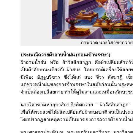
ภาพวาด นางวิสาขาถวาย
ประเพณีถวายผ้าอาบน้ำฝน (ก่อนเข้าพรรษา)
ผ้าอาบน้ำฝน หรือ ผ้าวัสสิกสาฏก คือผ้าเปลี่ยนสำห
เป็นผ้าลักษณะเดียวกับ ผ้าสบง โดยปรกติเครื่องใช้สอย
มีเพียง อัฏฐบริขาร ซึ่งได้แก่ สบง จีวร สังฆาฏิ 
แต่ช่วงหน้าฝนของการจำพรรษาในสมัยก่อนนั้น พระสงฆ์ท
จำเป็นต้องเปลือยกาย ทำให้ดูไม่งามและเหมือนนักบ
นางวิสาขามหาอุบาสิกา จึงคิดถวาย " ผ้าวัสสิกสาฏก" 
เพื่อให้พระสงฆ์ได้ผลัดเปลี่ยนกับผ้าสบงปกติ จนเป็นประ
โดยปรากฏสาเหตุความเป็นมาของการถวายผ้าอาบน้ำฝนใน
พระศาสดาประทับ ณ พระเชตวันมหาวิหาร นางวิสาข