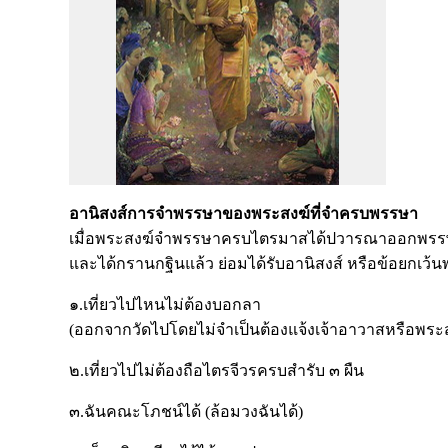
อานิสงส์การจำพรรษาของพระสงฆ์ที่จำครบพรรษา
เมื่อพระสงฆ์จำพรรษาครบไตรมาสได้ปวารณาออกพร
และได้กรานกฐินแล้ว ย่อมได้รับอานิสงส์ หรือข้อยกเว้นพ
๑.เที่ยวไปไหนไม่ต้องบอกลา
(ออกจากวัดไปโดยไม่จำเป็นต้องแจ้งเจ้าอาวาสหรือพระสง
๒.เที่ยวไปไม่ต้องถือไตรจีวรครบสำรับ ๓ ผืน
๓.ฉันคณะโภชน์ได้ (ล้อมวงฉันได้)