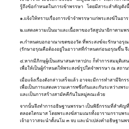
รู้ถึงข้อกำหนดในการเข้าพรรษา โดยมีสาระสำคัญดังนี
๑.แจ้งให้ทราบเรื่องการเข้าจำพรรษาแก่พระสงฆ์ในอา
๒.แสดงความเป็นมาและเนื้อหาของวัสสูปนายิกาตามพระ
๓.กำหนดบอกอาณาเขตของวัด ที่พระสงฆ์จะรักษาอรุณ 
(รักษาอรุณคือต้องอยู่ในอาวาสที่กำหนดก่อนอรุณขึ้น 
๔.หากมีภิกษุผู้เป็นเสนาสนคาหาปกะ ก็ทำการสมมุติเสน
เพื่อให้เป็นผู้กำหนดให้พระสงฆ์รูปใดจำพรรษา ณ สถานท
เมื่อแจ้งเรื่องดังกล่าวเสร็จแล้ว อาจจะมีการทำสามีจิ
เพื่อเป็นการแสดงความเคารพซึ่งกันและกันระหว่างพระ
และเป็นการสร้างสามัคคีกันในหมู่คณะด้วย
จากนั้นจึงทำการอธิษฐานพรรษา เป็นพิธีกรรมที่สำคัญที
ตลอดไตรมาส โดยพระสงฆ์สามเณรทั้งอารามกราบพระป
เจ้าอาวาสจะนำตั้งนโม ๓ จบ และนำเปล่งคำอธิษฐานพร