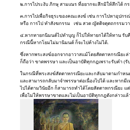
๒.การไประงับ ภิกษุ สามเณร ที่อยากจะสึกมิให้สึกได้ กร
๓.การไปเพื่อกิจธุระของคณะสงฆ์ เช่น การไปหาอุปกรณ์ม
หรือ การไป ทำสังฆกรรม เช่น สวด ญัตติจตุตถกรรมวาจา 
๔.หากทายกนิมนต์ไปทำบุญ ก็ไปให้ทายกได้ให้ทาน รับศ
กรณีนี้หากโยมไม่มานิมนต์ ก็จะไปค้างไม่ได้.
ซึ่งหากพระสงฆ์ออกจากอาวาสแม้โดยสัตตาหกรณียะล่
ก็ถือว่า ขาดพรรษา และเป็นอาบัติทุกกฎเพราะรับคำ (ร
ในกรณีที่พระสงฆ์สัตตาหกรณียะและกลับมาตามกำหนดแล้
และสามารถกลับมาจำพรรษาต่อเนื่องไปได้ และหากมีเหต
ไปได้ตามวินัยอีก ก็สามารถทำได้โดยสัตตาหกรณียะ แต่
เพื่อไม่ให้พรรษาขาดและไม่เป็นอาบัติทุกกฎดังกล่าวแล้