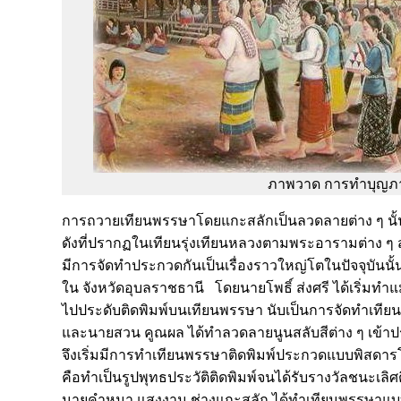
ภาพวาด การทำบุญภ
การถวายเทียนพรรษาโดยแกะสลักเป็นลวดลายต่าง ๆ นั้
ดังที่ปรากฏในเทียนรุ่งเทียนหลวงตามพระอารามต่าง ๆ 
มีการจัดทำประกวดกันเป็นเรื่องราวใหญ่โตในปัจจุบันนั้น 
ใน จังหวัดอุบลราชธานี โดยนายโพธิ์ ส่งศรี ได้เริ่มทำแม
ไปประดับติดพิมพ์บนเทียนพรรษา นับเป็นการจัดทำเทีย
และนายสวน คูณผล ได้ทำลวดลายนูนสลับสีต่าง ๆ เข้
จึงเริ่มมีการทำเทียนพรรษาติดพิมพ์ประกวดแบบพิสดาร
คือทำเป็นรูปพุทธประวัติติดพิมพ์จนได้รับรางวัลชนะเ
นายคำหมา แสงงาม ช่างแกะสลัก ได้ทำเทียนพรรษาแบ