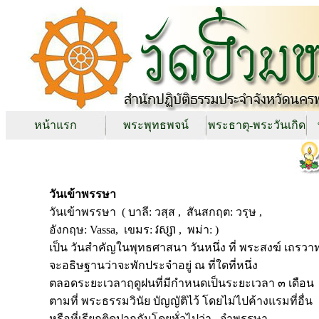
หน้าแรก
พระพุทธพจน์
พระธาตุ-พระวันเกิด
วันเข้าพรรษา
วันเข้าพรรษา ( บาลี: วสฺส , สันสกฤต: วรฺษ ,
อังกฤษ: Vassa, เขมร: វស្សា , พม่า: )
เป็น วันสำคัญในพุทธศาสนา วันหนึ่ง ที่ พระสงฆ์ เถรวา
จะอธิษฐานว่าจะพักประจำอยู่ ณ ที่ใดที่หนึ่ง
ตลอดระยะเวลาฤดูฝนที่มีกำหนดเป็นระยะเวลา ๓ เดือน
ตามที่ พระธรรมวินัย บัญญัติไว้ โดยไม่ไปค้างแรมที่อื่น
หรือที่เรียกติดปากกันโดยทั่วไปว่า จำพรรษา