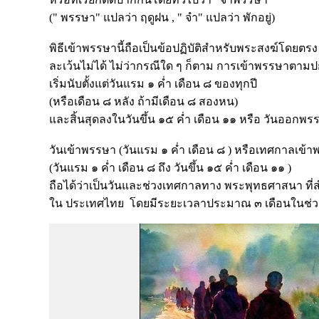
(" พรรษา" แปลว่า ฤดูฝน , " จำ" แปลว่า พักอยู่)
พิธีเข้าพรรษานี้ถือเป็นข้อปฏิบัติสำหรับพระสงฆ์โดยตรง
ละเว้นไม่ได้ ไม่ว่ากรณีใด ๆ ก็ตาม การเข้าพรรษาตามป
เริ่มนับตั้งแต่วันแรม ๑ ค่ำ เดือน ๘ ของทุกปี
(หรือเดือน ๘ หลัง ถ้ามีเดือน ๘ สองหน)
และสิ้นสุดลงในวันขึ้น ๑๕ ค่ำ เดือน ๑๑ หรือ วันออกพร
วันเข้าพรรษา (วันแรม ๑ ค่ำ เดือน ๘ ) หรือเทศกาลเข้
(วันแรม ๑ ค่ำ เดือน ๘ ถึง วันขึ้น ๑๕ ค่ำ เดือน ๑๑ )
ถือได้ว่าเป็นวันและช่วงเทศกาลทาง พระพุทธศาสนา ที่
ใน ประเทศไทย โดยมีระยะเวลาประมาณ ๓ เดือนในช่ว