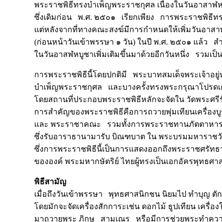
พระราชพิธีทรงบำเพ็ญพระราชกุศล เนื่องในวันอาสา
ซึ่งเดิมก่อน พ.ศ. ๒๕๐๑ เรียกเพียง การพระราชพิธีท
แต่หลังจากที่ทางคณะสงฆ์มีการกำหนดให้เพิ่มวันอาสา
(ก่อนหน้าวันเข้าพรรษา ๑ วัน) ในปี พ.ศ. ๒๕๐๑ แล้ว 
ในวันอาสฬหบูชาเพิ่มเติมขึ้นมาด้วยอีกวันหนึ่ง รวมเป็
การพระราชพิธีนี้โดยปกติมี พระบาทสมเด็จพระเจ้าอยู
บำเพ็ญพระราชกุศล และบางครั้งทรงพระกรุณาโปรดเก
โดยสถานที่ประกอบพระราชพิธีหลักจะจัดใน วัดพระศ
การสำคัญของพระราชพิธีคือการถวายพุ่มเทียนเครื่องบ
และ พระราชาคณะ รวมทั้งการพระราชทานภัตตาหา
ซึ่งรับอาราธานามารับ บิณฑบาต ใน พระบรมมหาราชวัง
ซึ่งการพระราชพิธีนี้เป็นการแสดงออกถึงพระราชศรั
ขององค์ พระมหากษัตริย์ ไทยผู้ทรงเป็นเอกอัครพุทธศาสน
พิธีสามัญ
เมื่อถึงวันเข้าพรรษา พุทธศาสนิกชน นิยมไป ทำบุญ 
โดยมักจะจัดเครื่องสักการะเช่น ดอกไม้ ธูปเทียน เครื่องใช้
มาถวายพระ ภิกษุ สามเณร หรือมีการช่วยพระทำความ