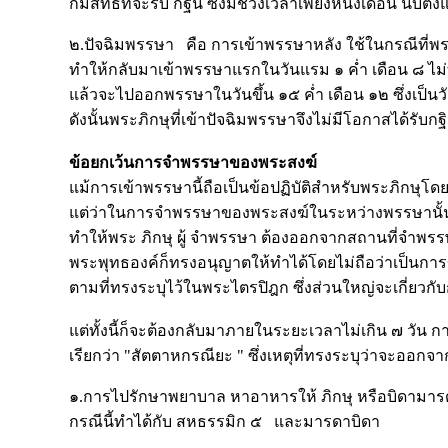
ก็มีสิทธิที่จะรับ กฐิน ซึ่งมีช่วงเวลาเพียงหนึ่งเดือน นับตั
๒.ปัจฉิมพรรษา คือ การเข้าพรรษาหลัง ใช้ในกรณีที่พระภ
ทำให้กลับมาเข้าพรรษาแรกในวันแรม ๑ ค่ำ เดือน ๘ ไม่ท
แล้วจะไปออกพรรษาในวันขึ้น ๑๕ ค่ำ เดือน ๑๒ ซึ่งเป็
ดังนั้นพระภิกษุที่เข้าปัจฉิมพรรษาจึงไม่มีโอกาสได้รับก
ข้อยกเว้นการจำพรรษาของพระสงฆ์
แม้การเข้าพรรษานี้ถือเป็นข้อปฏิบัติสำหรับพระภิกษุโดย
แต่ว่าในการจำพรรษาของพระสงฆ์ในระหว่างพรรษานั้น
ทำให้พระ ภิกษุ ผู้ จำพรรษา ต้องออกจากสถานที่จำพรรษาเ
พระพุทธองค์ก็ทรงอนุญาตให้ทำได้โดยไม่ถือว่าเป็นก
ตามที่ทรงระบุไว้ในพระไตรปิฎก ซึ่งส่วนใหญ่จะเกี่ย
แต่ทั้งนี้ก็จะต้องกลับมาภายในระยะเวลาไม่เกิน ๗ วัน 
เรียกว่า "สัตตาหกรณียะ " ซึ่งเหตุที่ทรงระบุว่าจะออกจา
๑.การไปรักษาพยาบาล หาอาหารให้ ภิกษุ หรือบิดามารดาท
กรณีนี้ทำได้กับ สหธรรมิก ๕ และมารดาบิดา