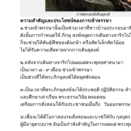
ภาพพระสงฆ์เดินธุดงค์
ความสำคัญและประโยชน์ของการเข้าพรรษา
๑.ช่วงเข้าพรรษานั้นเป็นช่วงเวลาที่ชาวบ้านประกอบอา
ดังนั้นการกำหนดให้ ภิกษุ สงฆ์หยุดการเดินทางจาริกไป
ก็จะช่วยให้พันธุ์พืชของต้นกล้า หรือสัตว์เล็กสัตว์น้อย
ไม่ได้รับความเสียหายจากการเดินธุดงค์
๒.หลังจากเดินทางจาริกไปเผยแผ่พระพุทธศาสนามา
เป็นเวลา ๘ - ๙ เดือน ช่วงเข้าพรรษา
เป็นช่วงที่ให้พระภิกษุสงฆ์ได้หยุดพักผ่อน
๓.เป็นเวลาที่พระภิกษุสงฆ์จะได้ประพฤติ ปฏิบัติธรรม ส
และศึกษาเล่าเรียน พระธรรมวินัย ตลอดจน
เตรียมการสั่งสอนให้กับประชาชนเมื่อถึง วันออกพรรษ
๔.เพื่อจะได้มีโอกาสอบรมสั่งสอนและบวชให้กับ กุลบุตร
ผู้มีอายุครบบวช อันเป็นกำลังสำคัญในการเผยแผ่ พระพ