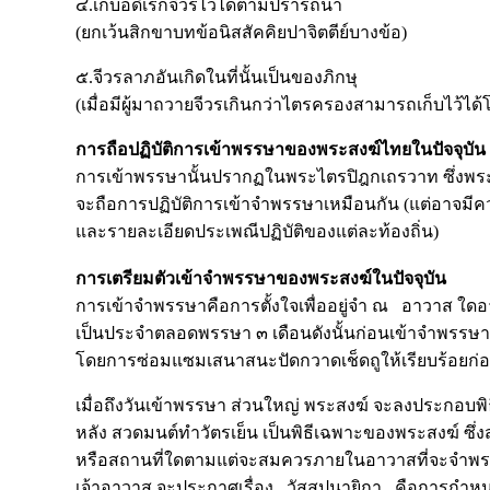
๔.เก็บอดิเรกจีวรไว้ได้ตามปรารถนา
(ยกเว้นสิกขาบทข้อนิสสัคคิยปาจิตตีย์บางข้อ)
๕.จีวรลาภอันเกิดในที่นั้นเป็นของภิกษุ
(เมื่อมีผู้มาถวายจีวรเกินกว่าไตรครองสามารถเก็บไว้ได
การถือปฏิบัติการเข้าพรรษาของพระสงฆ์ไทยในปัจจุบัน
การเข้าพรรษานั้นปรากฏในพระไตรปิฎกเถรวาท ซึ่งพร
จะถือการปฏิบัติการเข้าจำพรรษาเหมือนกัน (แต่อาจม
และรายละเอียดประเพณีปฏิบัติของแต่ละท้องถิ่น)
การเตรียมตัวเข้าจำพรรษาของพระสงฆ์ในปัจจุบัน
การเข้าจำพรรษาคือการตั้งใจเพื่ออยู่จำ ณ อาวาส ใดอา
เป็นประจำตลอดพรรษา ๓ เดือนดังนั้นก่อนเข้าจำพรรษา
โดยการซ่อมแซมเสนาสนะปัดกวาดเช็ดถูให้เรียบร้อยก่อ
เมื่อถึงวันเข้าพรรษา ส่วนใหญ่ พระสงฆ์ จะลงประกอบ
หลัง สวดมนต์ทำวัตรเย็น เป็นพิธีเฉพาะของพระสงฆ์ ซึ
หรือสถานที่ใดตามแต่จะสมควรภายในอาวาสที่จะจำพรรษ
เจ้าอาวาส จะประกาศเรื่อง วัสสูปนายิกา คือการกำหน