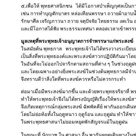
๕.เพื่อให้ พุทธศาสนิกชน ได้มีโอกาสบำเพ็ญกุศลเป็นก
เช่น การทำบุญตักบาตร หล่อเทียนพรรษา ถวายผ้าอาบน
รักษาศีล เจริญภาวนา ถวาย จตุปัจจัย ไทยธรรม งดเว้น
และมีโอกาสได้ฟัง พระธรรมเทศนา ตลอดเวลาเข้าพรร
มูลเหตุที่พระพุทธเจ้าอนุญาตการจำพรรษาแก่พระสงฆ์
ในสมัยต้น พุทธกาล พระพุทธเจ้าไม่ได้ทรงวางระเบียบเร
เป็นสิ่งที่พระพุทธองค์และพระสงฆ์สาวกปฏิบัติกันมาโดย
ในอันที่จะไม่ออกไปจาริกตามสถานที่ต่าง ๆ ในช่วงฤด
และโดยเฉพาะอย่างยิ่งพระสงฆ์ในช่วงต้นพุทธกาลมีจำ
จึงทราบดีว่าสิ่งใดที่พระสงฆ์ควรหรือไม่ควรกระทำ
ต่อมาเมื่อมีพระสงฆ์มากขึ้น และด้วยพระพุทธจริยาที่ พ
ทำให้พระพุทธเจ้าจึงไม่ได้ทรงบัญญัติเรื่องให้พระสงฆ์
จึงเกิดเหตุการณ์กลุ่มพระสงฆ์ ฉัพพัคคีย์ พากันออกเดิ
โดยไม่ย่อท้อทั้งในฤดูหนาว ฤดูร้อน และฤดูฝน ทำให้ชา
ในพระพุทธศาสนาไม่ยอมหยุดพักสัญจรแม้ในฤดูฝน
ในขณะที่ นักบวช ใน ศาสนา อื่น พากันหยุดเดินทางในช่ว