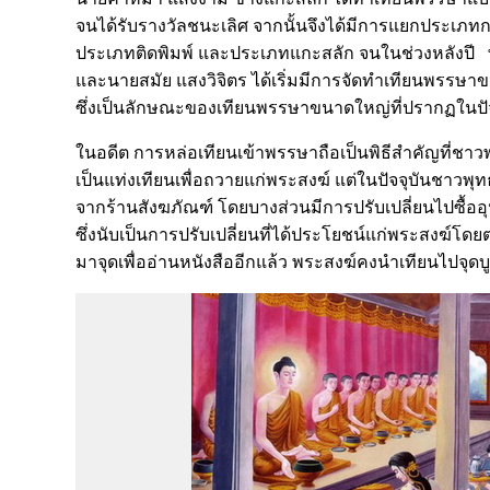
จนได้รับรางวัลชนะเลิศ จากนั้นจึงได้มีการแยกประเภ
ประเภทติดพิมพ์ และประเภทแกะสลัก จนในช่วงหลังปี
และนายสมัย แสงวิจิตร ได้เริ่มมีการจัดทำเทียนพรรษาข
ซึ่งเป็นลักษณะของเทียนพรรษาขนาดใหญ่ที่ปรากฏในปัจ
ในอดีต การหล่อเทียนเข้าพรรษาถือเป็นพิธีสำคัญที่ชา
เป็นแท่งเทียนเพื่อถวายแก่พระสงฆ์ แต่ในปัจจุบันชาว
จากร้านสังฆภัณฑ์ โดยบางส่วนมีการปรับเปลี่ยนไปซื้อ
ซึ่งนับเป็นการปรับเปลี่ยนที่ได้ประโยชน์แก่พระสงฆ์โดย
มาจุดเพื่ออ่านหนังสืออีกแล้ว พระสงฆ์คงนำเทียนไปจุดบ