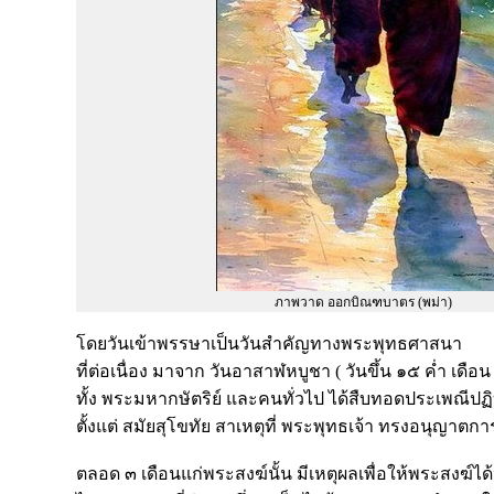
ภาพวาด ออกบิณฑบาตร (พม่า)
โดยวันเข้าพรรษาเป็นวันสำคัญทางพระพุทธศาสนา
ที่ต่อเนื่อง มาจาก วันอาสาฬหบูชา ( วันขึ้น ๑๕ ค่ำ เดื
ทั้ง พระมหากษัตริย์ และคนทั่วไป ได้สืบทอดประเพณีป
ตั้งแต่ สมัยสุโขทัย สาเหตุที่ พระพุทธเจ้า ทรงอนุญาตก
ตลอด ๓ เดือนแก่พระสงฆ์นั้น มีเหตุผลเพื่อให้พระสงฆ์ไ