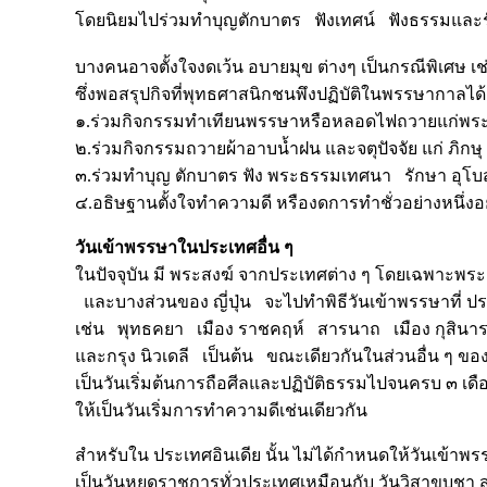
โดยนิยมไปร่วมทำบุญตักบาตร ฟังเทศน์ ฟังธรรมและรัก
บางคนอาจตั้งใจงดเว้น อบายมุข ต่างๆ เป็นกรณีพิเศษ เช่
ซึ่งพอสรุปกิจที่พุทธศาสนิกชนพึงปฏิบัติในพรรษากาลได้ดั
๑.ร่วมกิจกรรมทำเทียนพรรษาหรือหลอดไฟถวายแก่พระ
๒.ร่วมกิจกรรมถวายผ้าอาบน้ำฝน และจตุปัจจัย แก่ ภิกษ
๓.ร่วมทำบุญ ตักบาตร ฟัง พระธรรมเทศนา รักษา อุ
๔.อธิษฐานตั้งใจทำความดี หรืองดการทำชั่วอย่างหนึ่งอย่
วันเข้าพรรษาในประเทศอื่น ๆ
ในปัจจุบัน มี พระสงฆ์ จากประเทศต่าง ๆ โดยเฉพาะพ
และบางส่วนของ ญี่ปุ่น จะไปทำพิธีวันเข้าพรรษาที่ ป
เช่น พุทธคยา เมือง ราชคฤห์ สารนาถ เมือง กุสินารา 
และกรุง นิวเดลี เป็นต้น ขณะเดียวกันในส่วนอื่น ๆ ของ
เป็นวันเริ่มต้นการถือศีลและปฏิบัติธรรมไปจนครบ ๓ เ
ให้เป็นวันเริ่มการทำความดีเช่นเดียวกัน
สำหรับใน ประเทศอินเดีย นั้น ไม่ได้กำหนดให้วันเข้า
เป็นวันหยุดราชการทั่วประเทศเหมือนกับ วันวิสาขบูชา ส