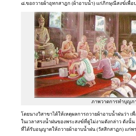
๘.ขอถวายผ้าอุทกสาฎก (ผ้าอาบน้ำ) แก่ภิกษุณีสงฆ์เพื่อ
ภาพวาดการทำบุญภ
โดยนางวิสาขาได้ให้เหตุผลการถวายผ้าอาบน้ำฝนว่า เพื
ในเวลาสรงน้ำฝนของพระสงฆ์ที่ดูไม่งามดังกล่าว ดังนั้
ที่ได้รับอนุญาตให้ถวายผ้าอาบน้ำฝน (วัสสิกสาฏก) แก่พ