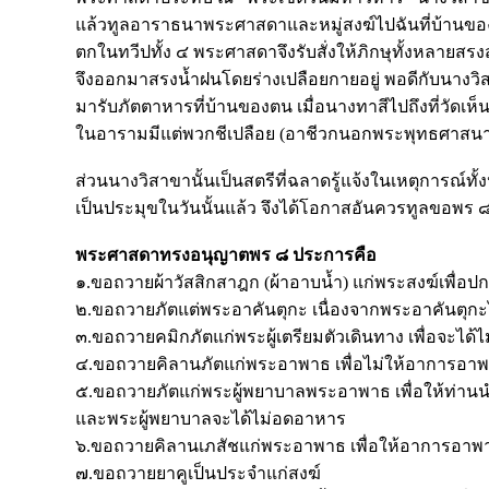
แล้วทูลอาราธนาพระศาสดาและหมู่สงฆ์ไปฉันที่บ้านของนาง
ตกในทวีปทั้ง ๔ พระศาสดาจึงรับสั่งให้ภิกษุทั้งหลายสร
จึงออกมาสรงน้ำฝนโดยร่างเปลือยกายอยู่ พอดีกับนางวิส
มารับภัตตาหารที่บ้านของตน เมื่อนางทาสีไปถึงที่วัดเห็น
ในอารามมีแต่พวกชีเปลือย (อาชีวกนอกพระพุทธศาสนา) ไม
ส่วนนางวิสาขานั้นเป็นสตรีที่ฉลาดรู้แจ้งในเหตุการณ์ทั
เป็นประมุขในวันนั้นแล้ว จึงได้โอกาสอันควรทูลขอพ
พระศาสดาทรงอนุญาตพร ๘ ประการคือ
๑.ขอถวายผ้าวัสสิกสาฎก (ผ้าอาบน้ำ) แก่พระสงฆ์เพื่อ
๒.ขอถวายภัตแต่พระอาคันตุกะ เนื่องจากพระอาคันตุ
๓.ขอถวายคมิกภัตแก่พระผู้เตรียมตัวเดินทาง เพื่อจะได้ไ
๔.ขอถวายคิลานภัตแก่พระอาพาธ เพื่อไม่ให้อาการอาพ
๕.ขอถวายภัตแก่พระผู้พยาบาลพระอาพาธ เพื่อให้ท่า
และพระผู้พยาบาลจะได้ไม่อดอาหาร
๖.ขอถวายคิลานเภสัชแก่พระอาพาธ เพื่อให้อาการอาพ
๗.ขอถวายยาคูเป็นประจำแก่สงฆ์