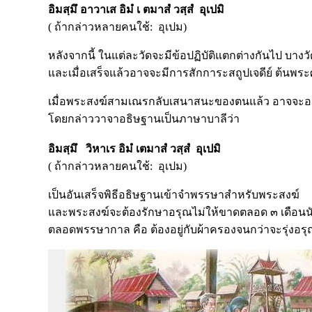
อิมสฺมึ อาวาเส อิมํ เ ตมาสํ วสฺสํ อุเปมิ
( ถ้ากล่าวหลายคนใช้: อุเปม)
หลังจากนี้ ในแต่ละวัดจะมีข้อปฏิบัติแตกต่างกันไป บา
และเมื่อเสร็จแล้วอาจจะมีการสักการะสถูปเจดีย์ ต้นพ
เมื่อพระสงฆ์สามเณรกลับเสนาสนะของตนแล้ว อาจจะอ
โดยกล่าววาจาอธิษฐานเป็นภาษาบาลีว่า
อิมสฺมึ วิหาเร อิมํ เตมาสํ วสฺสํ อุเปมิ
( ถ้ากล่าวหลายคนใช้: อุเปม)
เป็นอันเสร็จพิธีอธิษฐานเข้าจำพรรษาสำหรับพระสงฆ์
และพระสงฆ์จะต้องรักษาอรุณไม่ให้ขาดตลอด ๓ เดือนนั
ตลอดพรรษากาล คือ ต้องอยู่กับผ้าครองจนกว่าจะรุ่งอรุ