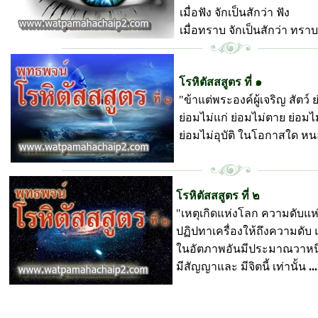
เมื่อฟัง จักเป็นสักว่า ฟัง
เมื่อทราบ จักเป็นสักว่า ทราบ .
วัดป่ามหาชัย
โรหิตัสสสูตร ที่ ๑
"ข้าแต่พระองค์ผู้เจริญ สัตว์ 
ย่อมไม่แก่ ย่อมไม่ตาย ย่อมไม่
ย่อมไม่อุบัติ ในโอกาสใด หน
วัดป่ามหาชัย
โรหิตัสสสูตร ที่ ๒
"เหตุเกิดแห่งโลก ความดับแห
ปฏิปทาเครื่องให้ถึงความดับ
ในอัตภาพอันมีประมาณวาหนึ
มีสัญญาและ มีจิตนี้ เท่านั้น
...
วัดป่ามหาชัย