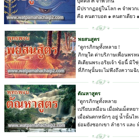
บุคคล ๓ จำพวกนี้
มีปรากฏอยู่ในโลก ๓ จำพวก
คือ คนตาบอด ๑ คนตาเดียว ๑
พุทธพจน์ วัดป่ามหาชัย
พยสนสูตร
"ดูกรภิกษุทั้งหลาย !
ภิกษุใด ด่าบริภาษเพื่อนพรห
ติเตียนพระอริยเจ้า ข้อนี้ มิ
ที่ภิกษุนั้นจะไม่พึงถึงความฉิ
พุทธพจน์ วัดป่ามหาชัย
ตัณหาสูตร
"ดูกรภิกษุทั้งหลาย
เปรียบเหมือน เมื่อฝนเม็ดหย
เมื่อฝนตกหนักๆ อยู่ น้ำนั้นไห
ย่อมยังซอกเขา ลำธาร และ ห้วย
พุทธพจน์ วัดป่ามหาชัย