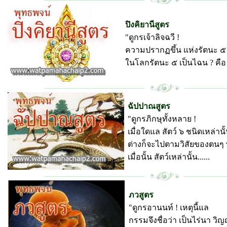
ปิงคิยานีสูตร
"ดูกรเจ้าลิจฉวี !
ความปรากฏขึ้น แห่งรัตนะ ๕
ในโลกรัตนะ ๕ เป็นไฉน ? คือ .
พุทธพจน์ วัดป่ามหาชัย
ฉัปปาณสูตร
"ดูกรภิกษุทั้งหลาย !
เมื่อใดแล สัตว์ ๖ ชนิดเหล่านั
ต่างก็จะไปตามวิสัยของตนๆ
เมื่อนั้น สัตว์เหล่านั้น......
พุทธพจน์ วัดป่ามหาชัย
ภวสูตร
"ดูกรอานนท์ ! เหตุนี้แล
กรรมจึงชื่อว่า เป็นไร่นา วิ