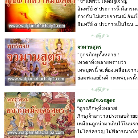
"ข้าแต่พระโคดมผู้เจริญ
อินทรีย์ ๕ ประการนี้ มีอารม
ต่างกัน ไม่เสวยอารมณ์ อัน
อินทรีย์ ๕ ประการเป็นไฉน ..
พุทธพจน์ วัดป่ามหาชัย
จวมานสูตร
"ดูกรภิกษุทั้งหลาย !
เทวดาทั้งหลายทราบว่า
เทพบุตรนี้ จะต้องเคลื่อนจา
ย่อมพลอยยินดี กะเทพบุตรนั้น.
พุทธพจน์ วัดป่ามหาชัย
ยถาภตมัจเฉรสูตร
"ดูกรภิกษุทั้งหลาย!
ภิกษุเจ้าอาวาสประกอบด้วย
เหมือนถูกนำมาเก็บไว้ในนรก
ไม่ใคร่ครวญ ไม่พิจารณาก่อนแ