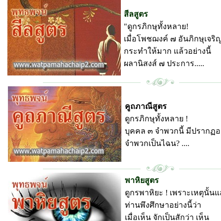
สีลสูตร
"ดูกรภิกษุทั้งหลาย!
เมื่อโพชฌงค์ ๗ อันภิกษุเจริญ
กระทำให้มาก แล้วอย่างนี้
ผลานิสงส์ ๗ ประการ.....
วัดป่ามหาชัย
คูถภาณีสูตร
ดูกรภิกษุทั้งหลาย !
บุคคล ๓ จำพวกนี้ มีปรากฏอ
จำพวกเป็นไฉน? ....
วัดป่ามหาชัย
พาหิยสูตร
ดูกรพาหิยะ ! เพราะเหตุนั้นแ
ท่านพึงศึกษาอย่างนี้ว่า
เมื่อเห็น จักเป็นสักว่า เห็น