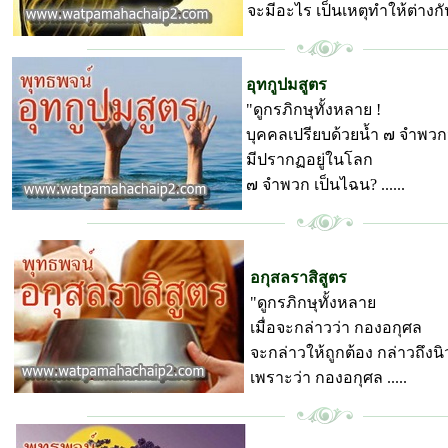
จะมีอะไร เป็นเหตุทำให้ต่างกัน.
พุทธพจน์ วัดป่ามหาชัย
อุทกูปมสูตร
"ดูกรภิกษุทั้งหลาย !
บุคคลเปรียบด้วยน้ำ ๗ จำพวกน
มีปรากฏอยู่ในโลก
๗ จำพวก เป็นไฉน? ......
พุทธพจน์ วัดป่ามหาชัย
อกุสลราสิสูตร
"ดูกรภิกษุทั้งหลาย
เมื่อจะกล่าวว่า กองอกุศล
จะกล่าวให้ถูกต้อง กล่าวถึงน
เพราะว่า กองอกุศล .....
พุทธพจน์ วัดป่ามหาชัย