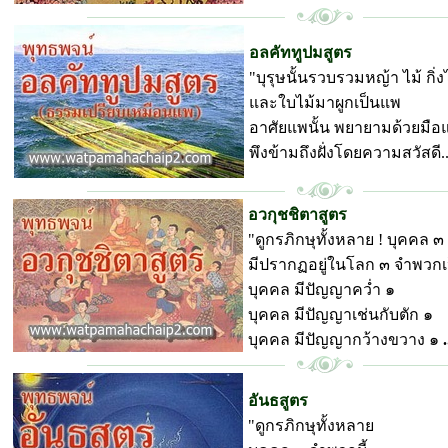
พุทธพจน์ วัดป่ามหาชัย
อลคัททูปมสูตร
"บุรุษนั้นรวบรวมหญ้า ไม้ กิ่ง
และใบไม้มาผูกเป็นแพ
อาศัยแพนั้น พยายามด้วยมือ
พึงข้ามถึงฝั่งโดยความสวัสดี..
พุทธพจน์ วัดป่ามหาชัย
อวกุชชิตาสูตร
"ดูกรภิกษุทั้งหลาย ! บุคคล ๓
มีปรากฏอยู่ในโลก ๓ จำพวกเ
บุคคล มีปัญญาคว่ำ ๑
บุคคล มีปัญญาเช่นกับตัก ๑
บุคคล มีปัญญากว้างขวาง ๑
.
พุทธพจน์ วัดป่ามหาชัย
อันธสูตร
"ดูกรภิกษุทั้งหลาย