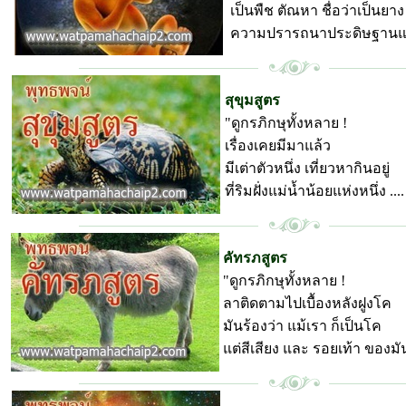
เป็นพืช ตัณหา ชื่อว่าเป็นยา
ความปรารถนาประดิษฐานแล้ว
พุทธพจน์ วัดป่ามหาชัย
สุขุมสูตร
"ดูกรภิกษุทั้งหลาย !
เรื่องเคยมีมาแล้ว
มีเต่าตัวหนึ่ง เที่ยวหากินอยู่
ที่ริมฝั่งแม่น้ำน้อยแห่งหนึ่ง ....
พุทธพจน์ วัดป่ามหาชัย
คัทรภสูตร
"ดูกรภิกษุทั้งหลาย !
ลาติดตามไปเบื้องหลังฝูงโค
มันร้องว่า แม้เรา ก็เป็นโค
แต่สีเสียง และ รอยเท้า ของมัน
พุทธพจน์ วัดป่ามหาชัย