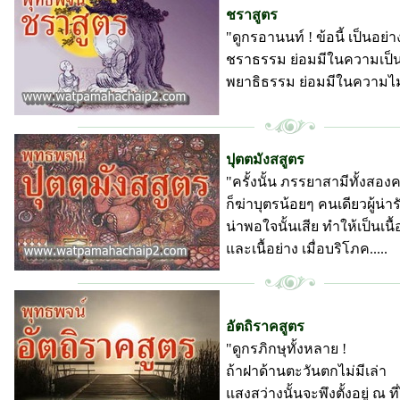
ชราสูตร
"ดูกรอานนท์ ! ข้อนี้ เป็นอย่าง
ชราธรรม ย่อมมีในความเป็น
พยาธิธรรม ย่อมมีในความไม่
พุทธพจน์ วัดป่ามหาชัย
ปุตตมังสสูตร
"ครั้งนั้น ภรรยาสามีทั้งสองค
ก็ฆ่าบุตรน้อยๆ คนเดียวผู้น่าร
น่าพอใจนั้นเสีย ทำให้เป็นเนื้
และเนื้อย่าง เมื่อบริโภค.....
พุทธพจน์ วัดป่ามหาชัย
อัตถิราคสูตร
"ดูกรภิกษุทั้งหลาย !
ถ้าฝาด้านตะวันตกไม่มีเล่า
แสงสว่างนั้นจะพึงตั้งอยู่ ณ ที